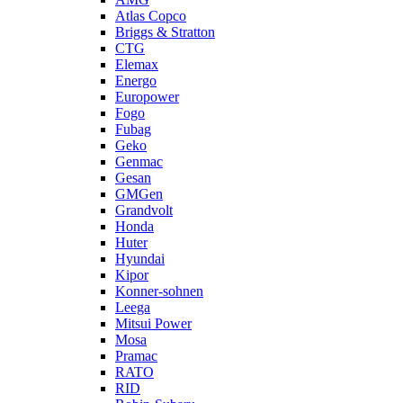
Atlas Copco
Briggs & Stratton
CTG
Elemax
Energo
Europower
Fogo
Fubag
Geko
Genmac
Gesan
GMGen
Grandvolt
Honda
Huter
Hyundai
Kipor
Konner-sohnen
Leega
Mitsui Power
Mosa
Pramac
RATO
RID