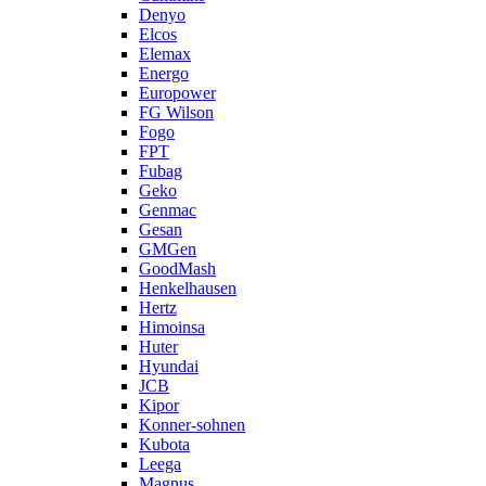
Denyo
Elcos
Elemax
Energo
Europower
FG Wilson
Fogo
FPT
Fubag
Geko
Genmac
Gesan
GMGen
GoodMash
Henkelhausen
Hertz
Himoinsa
Huter
Hyundai
JCB
Kipor
Konner-sohnen
Kubota
Leega
Magnus