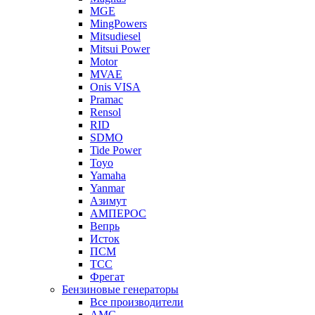
MGE
MingPowers
Mitsudiesel
Mitsui Power
Motor
MVAE
Onis VISA
Pramac
Rensol
RID
SDMO
Tide Power
Toyo
Yamaha
Yanmar
Азимут
АМПЕРОС
Вепрь
Исток
ПСМ
ТСС
Фрегат
Бензиновые генераторы
Все производители
AMG