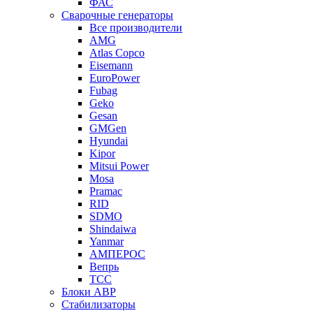
ФАС
Сварочные генераторы
Все производители
AMG
Atlas Copco
Eisemann
EuroPower
Fubag
Geko
Gesan
GMGen
Hyundai
Kipor
Mitsui Power
Mosa
Pramac
RID
SDMO
Shindaiwa
Yanmar
АМПЕРОС
Вепрь
ТСС
Блоки АВР
Стабилизаторы