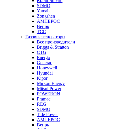
Robin-Subaru
SDMO
Yamaha
Zongshen
АМПЕРОС
Вепрь
ТСС
Газовые генераторы
Все производители
Briggs & Stratton
CTG
Energo
Generac
Honeywell
Hyundai
Kipor
Mirkon Energy
Mitsui Power
POWERON
Pramac
REG
SDMO
Tide Power
АМПЕРОС
Вепрь