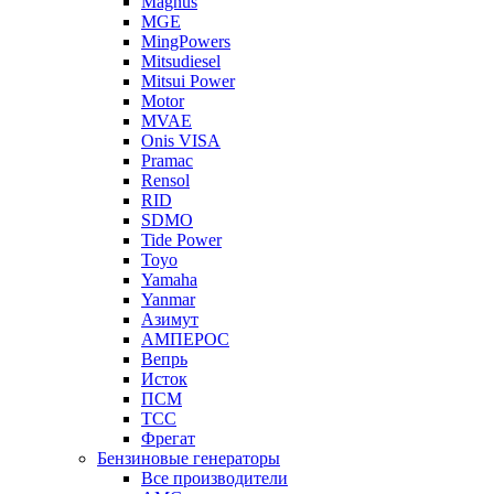
Magnus
MGE
MingPowers
Mitsudiesel
Mitsui Power
Motor
MVAE
Onis VISA
Pramac
Rensol
RID
SDMO
Tide Power
Toyo
Yamaha
Yanmar
Азимут
АМПЕРОС
Вепрь
Исток
ПСМ
ТСС
Фрегат
Бензиновые генераторы
Все производители