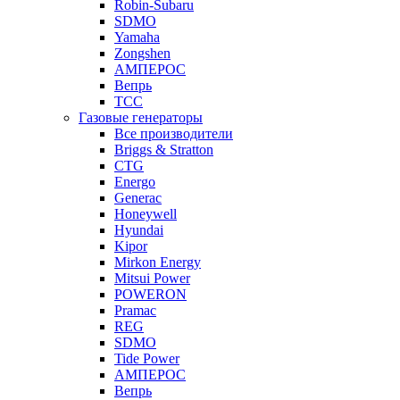
Robin-Subaru
SDMO
Yamaha
Zongshen
АМПЕРОС
Вепрь
ТСС
Газовые генераторы
Все производители
Briggs & Stratton
CTG
Energo
Generac
Honeywell
Hyundai
Kipor
Mirkon Energy
Mitsui Power
POWERON
Pramac
REG
SDMO
Tide Power
АМПЕРОС
Вепрь