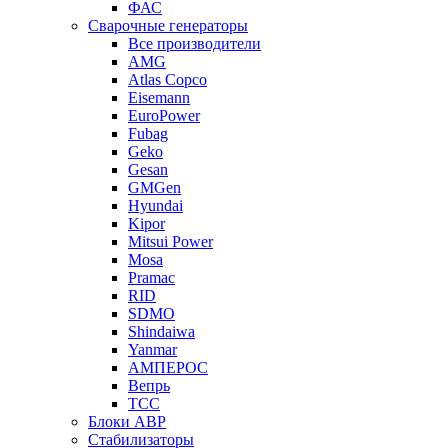
ФАС
Сварочные генераторы
Все производители
AMG
Atlas Copco
Eisemann
EuroPower
Fubag
Geko
Gesan
GMGen
Hyundai
Kipor
Mitsui Power
Mosa
Pramac
RID
SDMO
Shindaiwa
Yanmar
АМПЕРОС
Вепрь
ТСС
Блоки АВР
Стабилизаторы