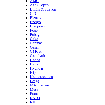
AMG
Atlas Copco
Briggs & Stratton
CTG
Elemax
Energo
Europower
Fogo
Fubag
Geko
Genmac
Gesan
GMGen
Grandvolt
Honda
Huter
Hyundai
Kipor
Konner-sohnen
Leega
Mitsui Power
Mosa
Pramac
RATO
RID