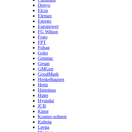
Denyo
Elcos
Elemax
Energo
Europower
FG Wilson
Fogo
FPT
Fubag
Geko
Genmac
Gesan
GMGen
GoodMash
Henkelhausen
Hertz
Himoinsa
Huter
Hyundai
JCB
Kipor
Konner-sohnen
Kubota
Leega