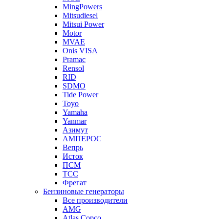
MingPowers
Mitsudiesel
Mitsui Power
Motor
MVAE
Onis VISA
Pramac
Rensol
RID
SDMO
Tide Power
Toyo
Yamaha
Yanmar
Азимут
АМПЕРОС
Вепрь
Исток
ПСМ
ТСС
Фрегат
Бензиновые генераторы
Все производители
AMG
Atlas Copco