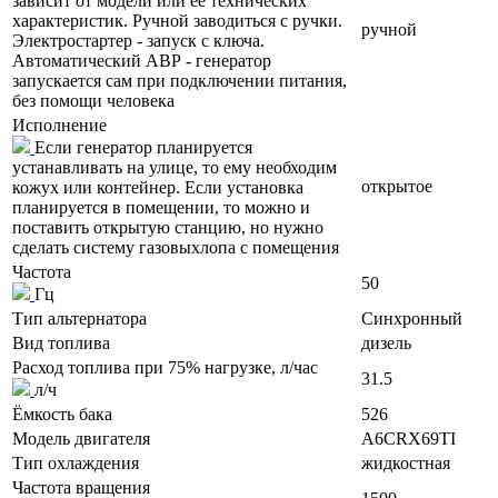
зависит от модели или ее технических
характеристик. Ручной заводиться с ручки.
ручной
Электростартер - запуск с ключа.
Автоматический АВР - генератор
запускается сам при подключении питания,
без помощи человека
Исполнение
Если генератор планируется
устанавливать на улице, то ему необходим
открытое
кожух или контейнер. Если установка
планируется в помещении, то можно и
поставить открытую станцию, но нужно
сделать систему газовыхлопа с помещения
Частота
50
Гц
Тип альтернатора
Синхронный
Вид топлива
дизель
Расход топлива при 75% нагрузке, л/час
31.5
л/ч
Ёмкость бака
526
Модель двигателя
A6CRX69TI
Тип охлаждения
жидкостная
Частота вращения