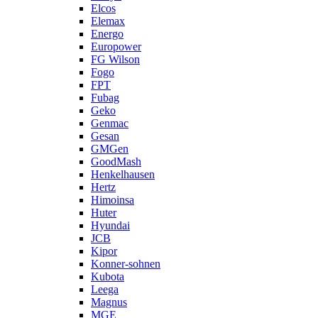
Elcos
Elemax
Energo
Europower
FG Wilson
Fogo
FPT
Fubag
Geko
Genmac
Gesan
GMGen
GoodMash
Henkelhausen
Hertz
Himoinsa
Huter
Hyundai
JCB
Kipor
Konner-sohnen
Kubota
Leega
Magnus
MGE