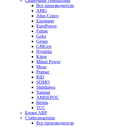
Сварочные генераторы
Все производители
AMG
Atlas Copco
Eisemann
EuroPower
Fubag
Geko
Gesan
GMGen
Hyundai
Kipor
Mitsui Power
Mosa
Pramac
RID
SDMO
Shindaiwa
Yanmar
АМПЕРОС
Вепрь
ТСС
Блоки АВР
Стабилизаторы
Все производители