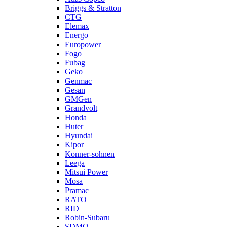
Briggs & Stratton
CTG
Elemax
Energo
Europower
Fogo
Fubag
Geko
Genmac
Gesan
GMGen
Grandvolt
Honda
Huter
Hyundai
Kipor
Konner-sohnen
Leega
Mitsui Power
Mosa
Pramac
RATO
RID
Robin-Subaru
SDMO