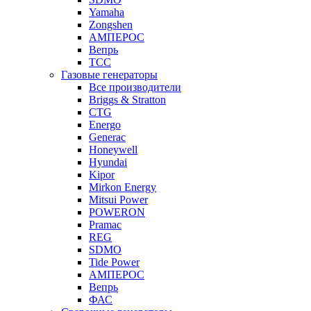
Yamaha
Zongshen
АМПЕРОС
Вепрь
ТСС
Газовые генераторы
Все производители
Briggs & Stratton
CTG
Energo
Generac
Honeywell
Hyundai
Kipor
Mirkon Energy
Mitsui Power
POWERON
Pramac
REG
SDMO
Tide Power
АМПЕРОС
Вепрь
ФАС