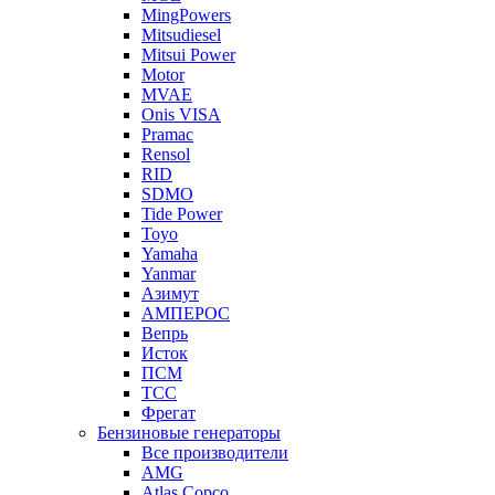
MingPowers
Mitsudiesel
Mitsui Power
Motor
MVAE
Onis VISA
Pramac
Rensol
RID
SDMO
Tide Power
Toyo
Yamaha
Yanmar
Азимут
АМПЕРОС
Вепрь
Исток
ПСМ
ТСС
Фрегат
Бензиновые генераторы
Все производители
AMG
Atlas Copco