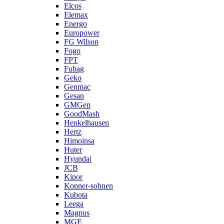
Elcos
Elemax
Energo
Europower
FG Wilson
Fogo
FPT
Fubag
Geko
Genmac
Gesan
GMGen
GoodMash
Henkelhausen
Hertz
Himoinsa
Huter
Hyundai
JCB
Kipor
Konner-sohnen
Kubota
Leega
Magnus
MGE