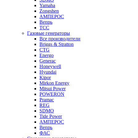
Yamaha
Zongshen
АМПЕРОС
Вепрь
ТСС
Газовые генераторы
Все производители
Briggs & Stratton
CTG
Energo
Generac
Honeywell
Hyundai
Kipor
Mirkon Energy
Mitsui Power
POWERON
Pramac
REG
SDMO
Tide Power
АМПЕРОС
Вепрь
ФАС