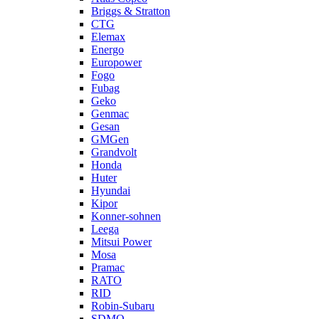
Briggs & Stratton
CTG
Elemax
Energo
Europower
Fogo
Fubag
Geko
Genmac
Gesan
GMGen
Grandvolt
Honda
Huter
Hyundai
Kipor
Konner-sohnen
Leega
Mitsui Power
Mosa
Pramac
RATO
RID
Robin-Subaru
SDMO