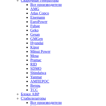
Сварочные генераторы
Все производители
AMG
Atlas Copco
Eisemann
EuroPower
Fubag
Geko
Gesan
GMGen
Hyundai
Kipor
Mitsui Power
Mosa
Pramac
RID
SDMO
Shindaiwa
Yanmar
АМПЕРОС
Вепрь
ТСС
Блоки АВР
Стабилизаторы
Все производители