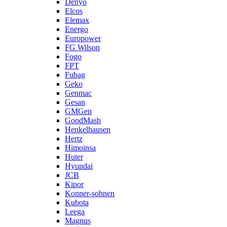
Denyo
Elcos
Elemax
Energo
Europower
FG Wilson
Fogo
FPT
Fubag
Geko
Genmac
Gesan
GMGen
GoodMash
Henkelhausen
Hertz
Himoinsa
Huter
Hyundai
JCB
Kipor
Konner-sohnen
Kubota
Leega
Magnus