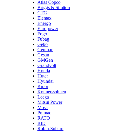
Atlas Copco
Briggs & Stratton
CTG
Elemax
Energo
Europower
Fogo
Fubag
Geko
Genmac
Gesan
GMGen
Grandvolt
Honda
Huter
Hyundai
Kipor
Konner-sohnen
Leega
Mitsui Power
Mosa
Pramac
RATO
RID
Robin-Subaru