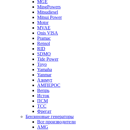
MGE
MingPowers
Mitsudiesel
Mitsui Power
Motor
MVAE
Onis VISA
Pramac
Rensol
RID
SDMO
Tide Power
Toyo
Yamaha
Yanmar
Азимут
АМПЕРОС
Вепрь
Исток
ПСМ
ТСС
Фрегат
Бензиновые генераторы
Все производители
AMG