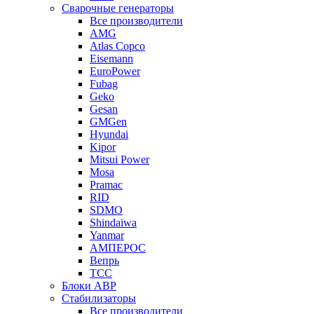
Сварочные генераторы
Все производители
AMG
Atlas Copco
Eisemann
EuroPower
Fubag
Geko
Gesan
GMGen
Hyundai
Kipor
Mitsui Power
Mosa
Pramac
RID
SDMO
Shindaiwa
Yanmar
АМПЕРОС
Вепрь
ТСС
Блоки АВР
Стабилизаторы
Все производители