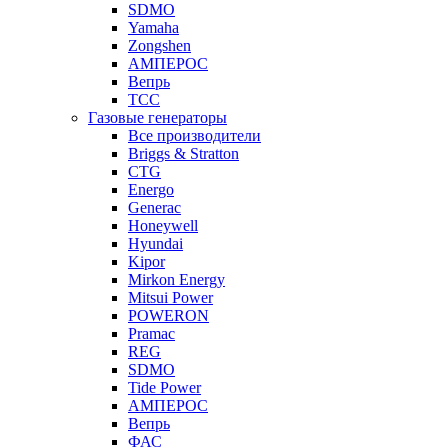
SDMO
Yamaha
Zongshen
АМПЕРОС
Вепрь
ТСС
Газовые генераторы
Все производители
Briggs & Stratton
CTG
Energo
Generac
Honeywell
Hyundai
Kipor
Mirkon Energy
Mitsui Power
POWERON
Pramac
REG
SDMO
Tide Power
АМПЕРОС
Вепрь
ФАС