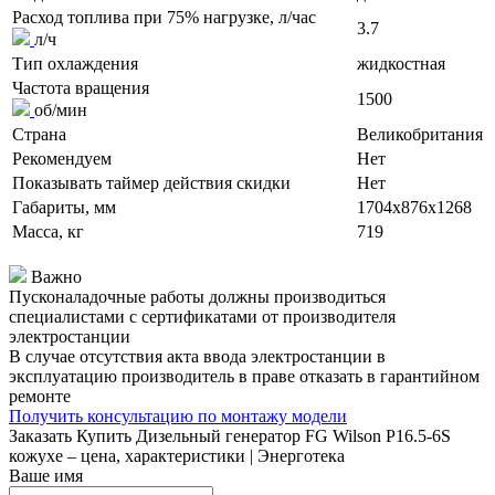
Расход топлива при 75% нагрузке, л/час
3.7
л/ч
Тип охлаждения
жидкостная
Частота вращения
1500
об/мин
Страна
Великобритания
Рекомендуем
Нет
Показывать таймер действия скидки
Нет
Габариты, мм
1704x876x1268
Масса, кг
719
Важно
Пусконаладочные работы должны производиться
специалистами с сертификатами от производителя
электростанции
В случае отсутствия акта ввода электростанции в
эксплуатацию производитель в праве отказать в гарантийном
ремонте
Получить консультацию по монтажу модели
Заказать
Купить Дизельный генератор FG Wilson P16.5-6S
кожухе – цена, характеристики | Энерготека
Ваше имя