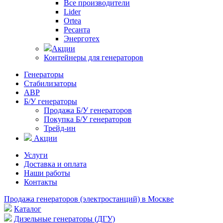
Все производители
Lider
Ortea
Ресанта
Энерготех
Акции
Контейнеры для генераторов
Генераторы
Стабилизаторы
АВР
Б/У генераторы
Продажа Б/У генераторов
Покупка Б/У генераторов
Трейд-ин
Акции
Услуги
Доставка и оплата
Наши работы
Контакты
Продажа генераторов (электростанций) в Москве
Каталог
Дизельные генераторы (ДГУ)