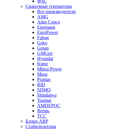
ФАС
Сварочные генераторы
Все производители
AMG
Atlas Copco
Eisemann
EuroPower
Fubag
Geko
Gesan
GMGen
Hyundai
Kipor
Mitsui Power
Mosa
Pramac
RID
SDMO
Shindaiwa
Yanmar
АМПЕРОС
Вепрь
ТСС
Блоки АВР
Стабилизаторы