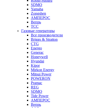
Robin-Subaru
SDMO
Yamaha
Zongshen
АМПЕРОС
Вепрь
ТСС
Газовые генераторы
Все производители
Briggs & Stratton
CTG
Energo
Generac
Honeywell
Hyundai
Kipor
Mirkon Energy
Mitsui Power
POWERON
Pramac
REG
SDMO
Tide Power
АМПЕРОС
Вепрь