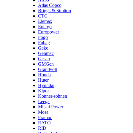
Atlas Copco
Briggs & Stratton
CTG
Elemax
Energo
Europower
Fogo
Fubag
Geko
Genmac
Gesan
GMGen
Grandvolt
Honda
Huter
Hyundai
Kipor
Konner-sohnen
Leega
Mitsui Power
Mosa
Pramac
RATO
RID