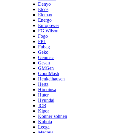
Denyo
Elcos
Elemax
Energo
Europower
FG Wilson
Fogo
FPT
Fubag
Geko
Genmac
Gesan
GMGen
GoodMash
Henkelhausen
Hertz
Himoinsa
Huter
Hyundai
JCB
Kipor
Konner-sohnen
Kubota
Leega
Magnus