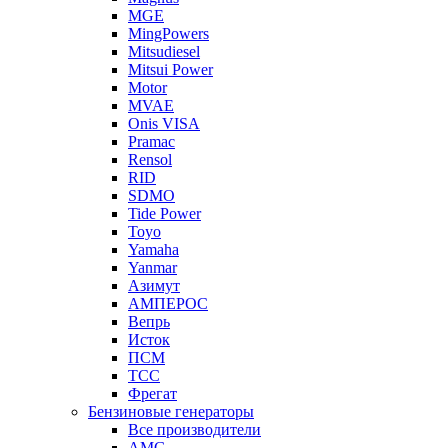
MGE
MingPowers
Mitsudiesel
Mitsui Power
Motor
MVAE
Onis VISA
Pramac
Rensol
RID
SDMO
Tide Power
Toyo
Yamaha
Yanmar
Азимут
АМПЕРОС
Вепрь
Исток
ПСМ
ТСС
Фрегат
Бензиновые генераторы
Все производители
AMG