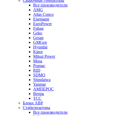
Сварочные генераторы
Все производители
AMG
Atlas Copco
Eisemann
EuroPower
Fubag
Geko
Gesan
GMGen
Hyundai
Kipor
Mitsui Power
Mosa
Pramac
RID
SDMO
Shindaiwa
Yanmar
АМПЕРОС
Вепрь
ТСС
Блоки АВР
Стабилизаторы
Все производители