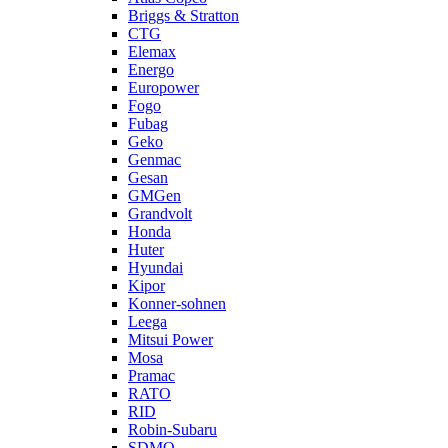
Briggs & Stratton
CTG
Elemax
Energo
Europower
Fogo
Fubag
Geko
Genmac
Gesan
GMGen
Grandvolt
Honda
Huter
Hyundai
Kipor
Konner-sohnen
Leega
Mitsui Power
Mosa
Pramac
RATO
RID
Robin-Subaru
SDMO