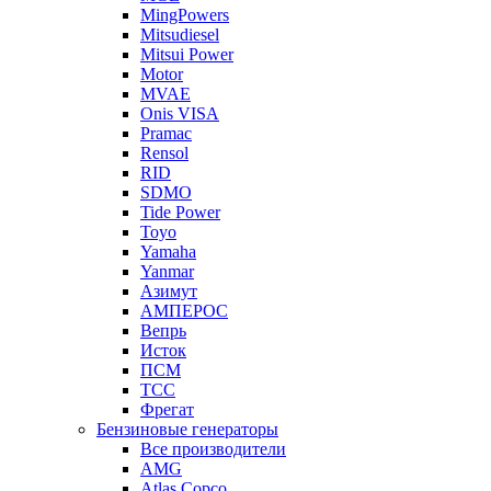
MingPowers
Mitsudiesel
Mitsui Power
Motor
MVAE
Onis VISA
Pramac
Rensol
RID
SDMO
Tide Power
Toyo
Yamaha
Yanmar
Азимут
АМПЕРОС
Вепрь
Исток
ПСМ
ТСС
Фрегат
Бензиновые генераторы
Все производители
AMG
Atlas Copco