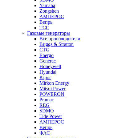
Yamaha
Zongshen
АМПЕРОС
Вепрь
ТСС
Газовые генераторы
Все производители
Briggs & Stratton
CTG
Energo
Generac
Honeywell
Hyundai
Kipor
Mirkon Energy
Mitsui Power
POWERON
Pramac
REG
SDMO
Tide Power
АМПЕРОС
Вепрь
ФАС