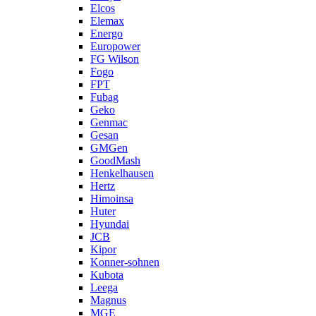
Elcos
Elemax
Energo
Europower
FG Wilson
Fogo
FPT
Fubag
Geko
Genmac
Gesan
GMGen
GoodMash
Henkelhausen
Hertz
Himoinsa
Huter
Hyundai
JCB
Kipor
Konner-sohnen
Kubota
Leega
Magnus
MGE