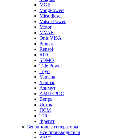
MGE
MingPowers
Mitsudiesel
Mitsui Power
Motor
MVAE
Onis VISA
Pramac
Rensol
RID
SDMO
Tide Power
Toyo
Yamaha
Yanmar
Азимут
АМПЕРОС
Вепрь
Исток
ПСМ
ТСС
Фрегат
Бензиновые генераторы
Все производители
AMG