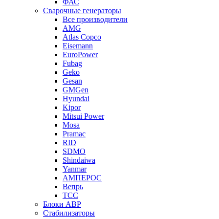
ФАС
Сварочные генераторы
Все производители
AMG
Atlas Copco
Eisemann
EuroPower
Fubag
Geko
Gesan
GMGen
Hyundai
Kipor
Mitsui Power
Mosa
Pramac
RID
SDMO
Shindaiwa
Yanmar
АМПЕРОС
Вепрь
ТСС
Блоки АВР
Стабилизаторы