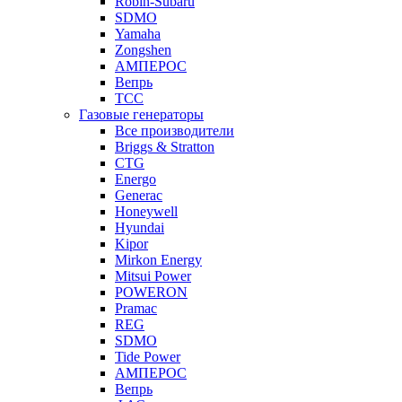
Robin-Subaru
SDMO
Yamaha
Zongshen
АМПЕРОС
Вепрь
ТСС
Газовые генераторы
Все производители
Briggs & Stratton
CTG
Energo
Generac
Honeywell
Hyundai
Kipor
Mirkon Energy
Mitsui Power
POWERON
Pramac
REG
SDMO
Tide Power
АМПЕРОС
Вепрь