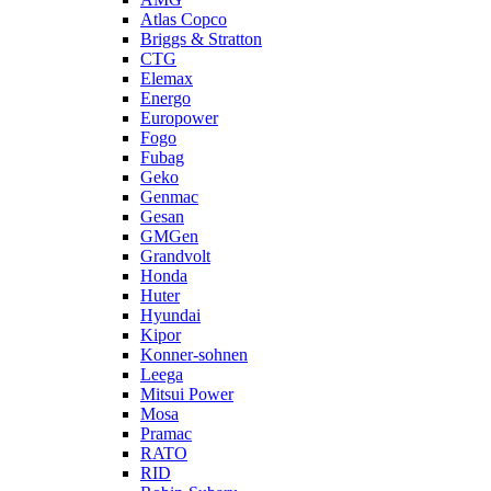
Atlas Copco
Briggs & Stratton
CTG
Elemax
Energo
Europower
Fogo
Fubag
Geko
Genmac
Gesan
GMGen
Grandvolt
Honda
Huter
Hyundai
Kipor
Konner-sohnen
Leega
Mitsui Power
Mosa
Pramac
RATO
RID