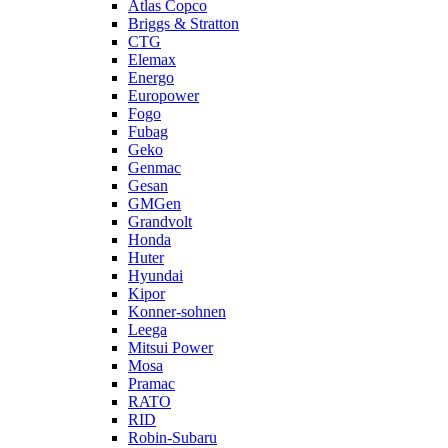
Atlas Copco
Briggs & Stratton
CTG
Elemax
Energo
Europower
Fogo
Fubag
Geko
Genmac
Gesan
GMGen
Grandvolt
Honda
Huter
Hyundai
Kipor
Konner-sohnen
Leega
Mitsui Power
Mosa
Pramac
RATO
RID
Robin-Subaru