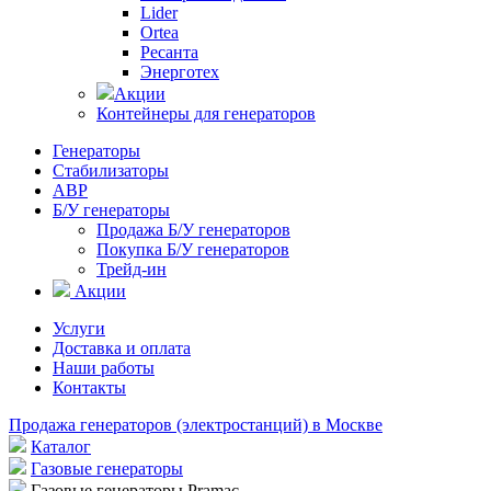
Lider
Ortea
Ресанта
Энерготех
Акции
Контейнеры для генераторов
Генераторы
Стабилизаторы
АВР
Б/У генераторы
Продажа Б/У генераторов
Покупка Б/У генераторов
Трейд-ин
Акции
Услуги
Доставка и оплата
Наши работы
Контакты
Продажа генераторов (электростанций) в Москве
Каталог
Газовые генераторы
Газовые генераторы Pramac