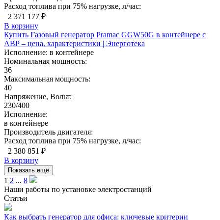
Расход топлива при 75% нагрузке, л/час:
2 371 177 ₽
В корзину
Купить Газовый генератор Pramac GGW50G в контейнере с
АВР – цена, характеристики | Энерготека
Исполнение:
в контейнере
Номинальная мощность:
36
Максимальная мощность:
40
Напряжение, Вольт:
230/400
Исполнение:
в контейнере
Производитель двигателя:
Расход топлива при 75% нагрузке, л/час:
2 380 851 ₽
В корзину
Показать ещё
1
2
...
8
Наши работы по установке электростанций
Статьи
Как выбрать генератор для офиса: ключевые критерии