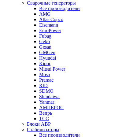
Сварочные генераторы
Все производители
AMG
Atlas Copco
Eisemann
EuroPower
Fubag
Geko
Gesan
GMGen
Hyundai
Kipor
Mitsui Power
Mosa
Pramac
RID
SDMO
Shindaiwa
Yanmar
АМПЕРОС
Вепрь
ТСС
Блоки АВР
Стабилизаторы
Все производители