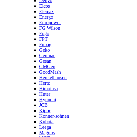
Denyo
Elcos
Elemax
Energo
Europower
FG Wilson
Fogo
FPT
Fubag
Geko
Genmac
Gesan
GMGen
GoodMash
Henkelhausen
Hertz
Himoinsa
Huter
Hyundai
JCB
Kipor
Konner-sohnen
Kubota
Leega
Magnus