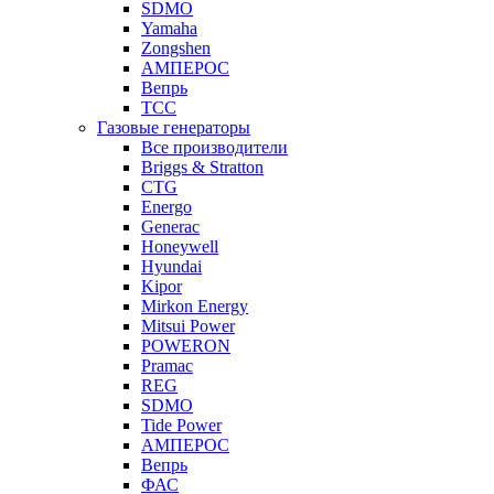
SDMO
Yamaha
Zongshen
АМПЕРОС
Вепрь
ТСС
Газовые генераторы
Все производители
Briggs & Stratton
CTG
Energo
Generac
Honeywell
Hyundai
Kipor
Mirkon Energy
Mitsui Power
POWERON
Pramac
REG
SDMO
Tide Power
АМПЕРОС
Вепрь
ФАС