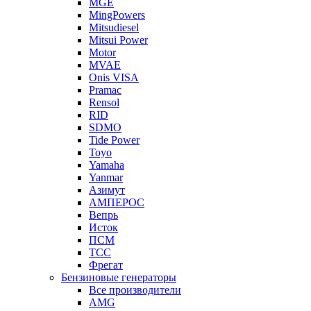
MGE
MingPowers
Mitsudiesel
Mitsui Power
Motor
MVAE
Onis VISA
Pramac
Rensol
RID
SDMO
Tide Power
Toyo
Yamaha
Yanmar
Азимут
АМПЕРОС
Вепрь
Исток
ПСМ
ТСС
Фрегат
Бензиновые генераторы
Все производители
AMG