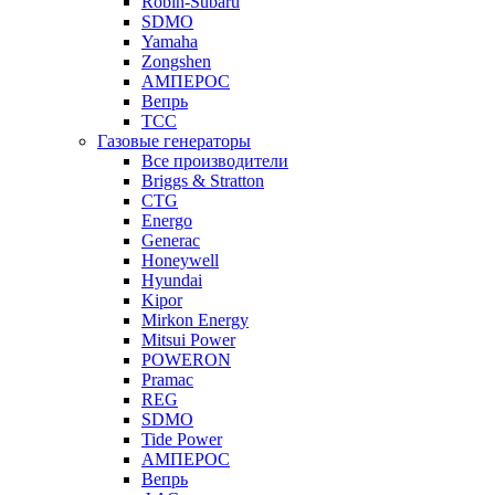
Robin-Subaru
SDMO
Yamaha
Zongshen
АМПЕРОС
Вепрь
ТСС
Газовые генераторы
Все производители
Briggs & Stratton
CTG
Energo
Generac
Honeywell
Hyundai
Kipor
Mirkon Energy
Mitsui Power
POWERON
Pramac
REG
SDMO
Tide Power
АМПЕРОС
Вепрь