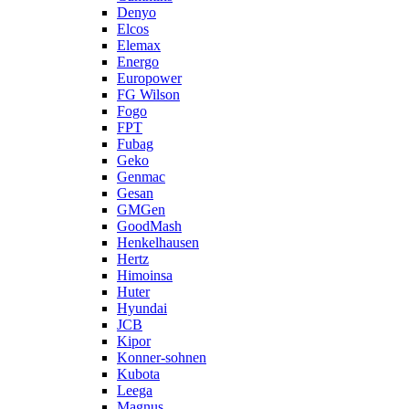
Denyo
Elcos
Elemax
Energo
Europower
FG Wilson
Fogo
FPT
Fubag
Geko
Genmac
Gesan
GMGen
GoodMash
Henkelhausen
Hertz
Himoinsa
Huter
Hyundai
JCB
Kipor
Konner-sohnen
Kubota
Leega
Magnus