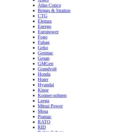
Atlas Copco
Briggs & Stratton
CTG
Elemax
Energo
Europower
Fogo
Fubag
Geko
Genmac
Gesan
GMGen
Grandvolt
Honda
Huter
Hyundai
Kipor
Konner-sohnen
Leega
Mitsui Power
Mosa
Pramac
RATO
RID