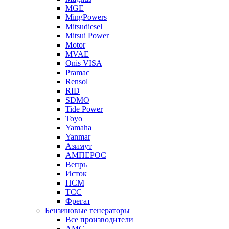
MGE
MingPowers
Mitsudiesel
Mitsui Power
Motor
MVAE
Onis VISA
Pramac
Rensol
RID
SDMO
Tide Power
Toyo
Yamaha
Yanmar
Азимут
АМПЕРОС
Вепрь
Исток
ПСМ
ТСС
Фрегат
Бензиновые генераторы
Все производители
AMG