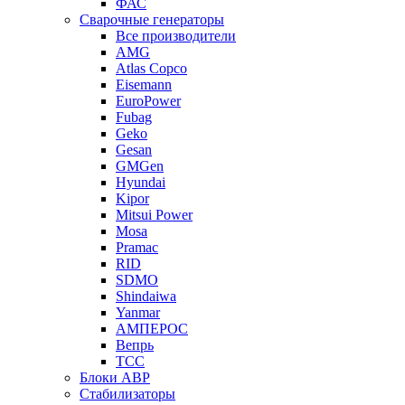
ФАС
Сварочные генераторы
Все производители
AMG
Atlas Copco
Eisemann
EuroPower
Fubag
Geko
Gesan
GMGen
Hyundai
Kipor
Mitsui Power
Mosa
Pramac
RID
SDMO
Shindaiwa
Yanmar
АМПЕРОС
Вепрь
ТСС
Блоки АВР
Стабилизаторы