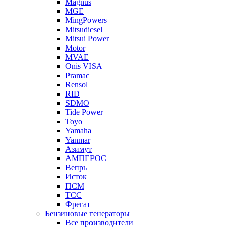
Magnus
MGE
MingPowers
Mitsudiesel
Mitsui Power
Motor
MVAE
Onis VISA
Pramac
Rensol
RID
SDMO
Tide Power
Toyo
Yamaha
Yanmar
Азимут
АМПЕРОС
Вепрь
Исток
ПСМ
ТСС
Фрегат
Бензиновые генераторы
Все производители