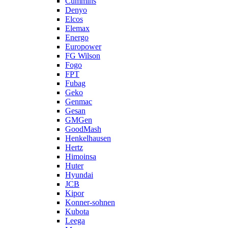
Cummins
Denyo
Elcos
Elemax
Energo
Europower
FG Wilson
Fogo
FPT
Fubag
Geko
Genmac
Gesan
GMGen
GoodMash
Henkelhausen
Hertz
Himoinsa
Huter
Hyundai
JCB
Kipor
Konner-sohnen
Kubota
Leega