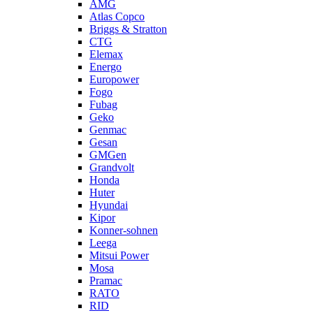
AMG
Atlas Copco
Briggs & Stratton
CTG
Elemax
Energo
Europower
Fogo
Fubag
Geko
Genmac
Gesan
GMGen
Grandvolt
Honda
Huter
Hyundai
Kipor
Konner-sohnen
Leega
Mitsui Power
Mosa
Pramac
RATO
RID