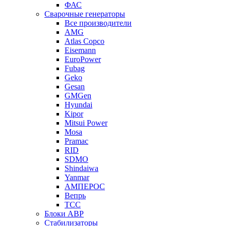
ФАС
Сварочные генераторы
Все производители
AMG
Atlas Copco
Eisemann
EuroPower
Fubag
Geko
Gesan
GMGen
Hyundai
Kipor
Mitsui Power
Mosa
Pramac
RID
SDMO
Shindaiwa
Yanmar
АМПЕРОС
Вепрь
ТСС
Блоки АВР
Стабилизаторы