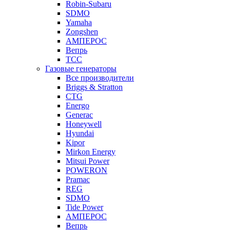
Robin-Subaru
SDMO
Yamaha
Zongshen
АМПЕРОС
Вепрь
ТСС
Газовые генераторы
Все производители
Briggs & Stratton
CTG
Energo
Generac
Honeywell
Hyundai
Kipor
Mirkon Energy
Mitsui Power
POWERON
Pramac
REG
SDMO
Tide Power
АМПЕРОС
Вепрь