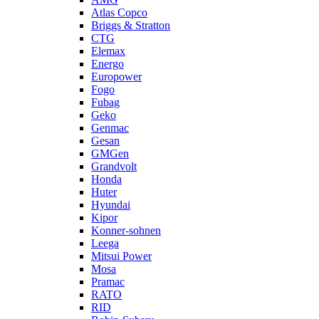
Atlas Copco
Briggs & Stratton
CTG
Elemax
Energo
Europower
Fogo
Fubag
Geko
Genmac
Gesan
GMGen
Grandvolt
Honda
Huter
Hyundai
Kipor
Konner-sohnen
Leega
Mitsui Power
Mosa
Pramac
RATO
RID