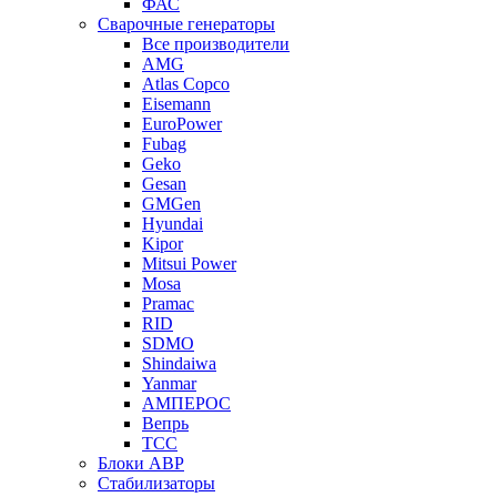
ФАС
Сварочные генераторы
Все производители
AMG
Atlas Copco
Eisemann
EuroPower
Fubag
Geko
Gesan
GMGen
Hyundai
Kipor
Mitsui Power
Mosa
Pramac
RID
SDMO
Shindaiwa
Yanmar
АМПЕРОС
Вепрь
ТСС
Блоки АВР
Стабилизаторы