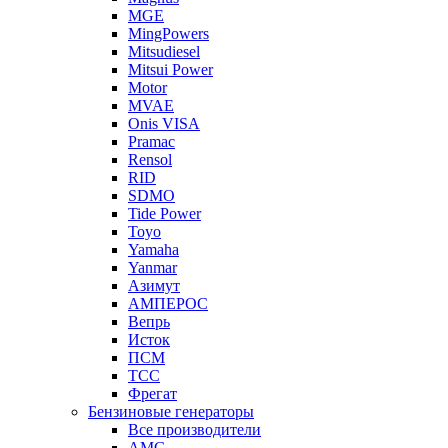
MGE
MingPowers
Mitsudiesel
Mitsui Power
Motor
MVAE
Onis VISA
Pramac
Rensol
RID
SDMO
Tide Power
Toyo
Yamaha
Yanmar
Азимут
АМПЕРОС
Вепрь
Исток
ПСМ
ТСС
Фрегат
Бензиновые генераторы
Все производители
AMG