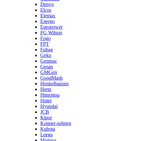
Denyo
Elcos
Elemax
Energo
Europower
FG Wilson
Fogo
FPT
Fubag
Geko
Genmac
Gesan
GMGen
GoodMash
Henkelhausen
Hertz
Himoinsa
Huter
Hyundai
JCB
Kipor
Konner-sohnen
Kubota
Leega
Magnus