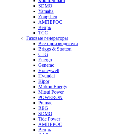
Robin-Subaru
SDMO
Yamaha
Zongshen
АМПЕРОС
Вепрь
ТСС
Газовые генераторы
Все производители
Briggs & Stratton
CTG
Energo
Generac
Honeywell
Hyundai
Kipor
Mirkon Energy
Mitsui Power
POWERON
Pramac
REG
SDMO
Tide Power
АМПЕРОС
Вепрь