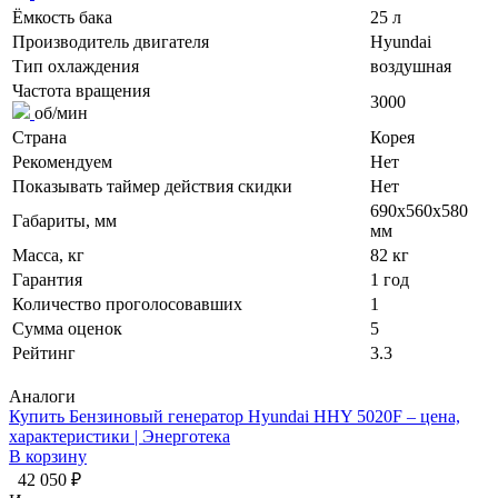
Ёмкость бака
25 л
Производитель двигателя
Hyundai
Тип охлаждения
воздушная
Частота вращения
3000
об/мин
Страна
Корея
Рекомендуем
Нет
Показывать таймер действия скидки
Нет
690x560x580
Габариты, мм
мм
Масса, кг
82 кг
Гарантия
1 год
Количество проголосовавших
1
Сумма оценок
5
Рейтинг
3.3
Аналоги
Купить Бензиновый генератор Hyundai HHY 5020F – цена,
характеристики | Энерготека
В корзину
42 050 ₽