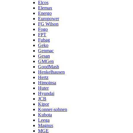
Elcos
Elemax
Energo
Europower
FG Wilson
Fogo
FPT
Fubag
Geko
Genmac
Gesan
GMGen
GoodMash
Henkelhausen
Hertz
Himoinsa
Huter
Hyundai
JCB
Kipor
Konner-sohnen
Kubota
Leega
Magnus
MGE