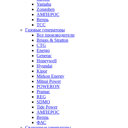
Yamaha
Zongshen
АМПЕРОС
Вепрь
ТСС
Газовые генераторы
Все производители
Briggs & Stratton
CTG
Energo
Generac
Honeywell
Hyundai
Kipor
Mirkon Energy
Mitsui Power
POWERON
Pramac
REG
SDMO
Tide Power
АМПЕРОС
Вепрь
ФАС
Сварочные генераторы