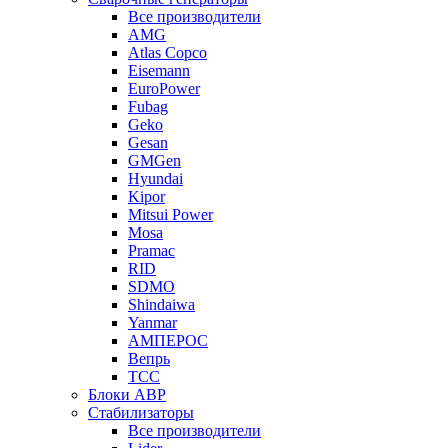
Все производители
AMG
Atlas Copco
Eisemann
EuroPower
Fubag
Geko
Gesan
GMGen
Hyundai
Kipor
Mitsui Power
Mosa
Pramac
RID
SDMO
Shindaiwa
Yanmar
АМПЕРОС
Вепрь
ТСС
Блоки АВР
Стабилизаторы
Все производители