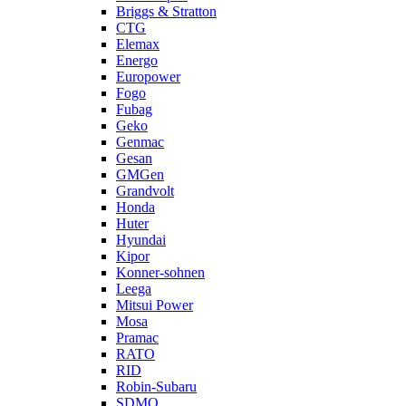
Briggs & Stratton
CTG
Elemax
Energo
Europower
Fogo
Fubag
Geko
Genmac
Gesan
GMGen
Grandvolt
Honda
Huter
Hyundai
Kipor
Konner-sohnen
Leega
Mitsui Power
Mosa
Pramac
RATO
RID
Robin-Subaru
SDMO