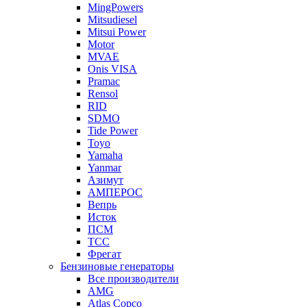
MingPowers
Mitsudiesel
Mitsui Power
Motor
MVAE
Onis VISA
Pramac
Rensol
RID
SDMO
Tide Power
Toyo
Yamaha
Yanmar
Азимут
АМПЕРОС
Вепрь
Исток
ПСМ
ТСС
Фрегат
Бензиновые генераторы
Все производители
AMG
Atlas Copco