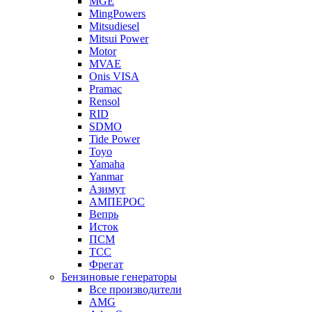
MGE
MingPowers
Mitsudiesel
Mitsui Power
Motor
MVAE
Onis VISA
Pramac
Rensol
RID
SDMO
Tide Power
Toyo
Yamaha
Yanmar
Азимут
АМПЕРОС
Вепрь
Исток
ПСМ
ТСС
Фрегат
Бензиновые генераторы
Все производители
AMG