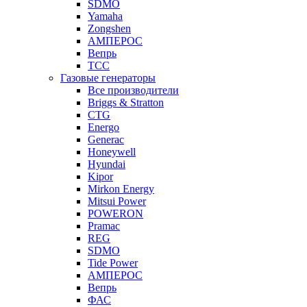
SDMO
Yamaha
Zongshen
АМПЕРОС
Вепрь
ТСС
Газовые генераторы
Все производители
Briggs & Stratton
CTG
Energo
Generac
Honeywell
Hyundai
Kipor
Mirkon Energy
Mitsui Power
POWERON
Pramac
REG
SDMO
Tide Power
АМПЕРОС
Вепрь
ФАС