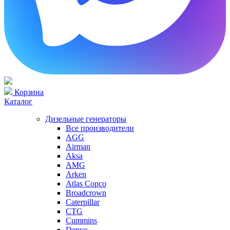
Корзина
Каталог
Дизельные генераторы
Все производители
AGG
Airman
Aksa
AMG
Arken
Atlas Copco
Broadcrown
Caterpillar
CTG
Cummins
Denyo