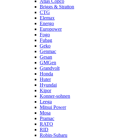
Atlas Copco
Briggs & Stratton
CTG
Elemax
Energo
Europower
Fogo
Fubag
Geko
Genmac
Gesan
GMGen
Grandvolt
Honda
Huter
Hyundai
Kipor
Konner-sohnen
Leega
Mitsui Power
Mosa
Pramac
RATO
RID
Robin-Subaru