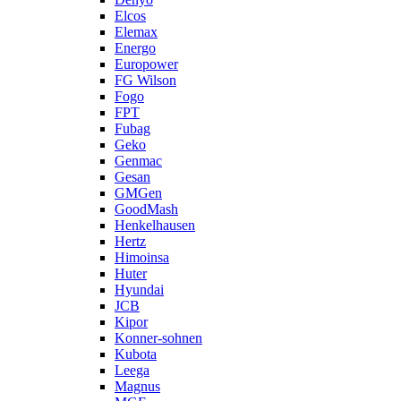
Elcos
Elemax
Energo
Europower
FG Wilson
Fogo
FPT
Fubag
Geko
Genmac
Gesan
GMGen
GoodMash
Henkelhausen
Hertz
Himoinsa
Huter
Hyundai
JCB
Kipor
Konner-sohnen
Kubota
Leega
Magnus