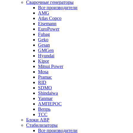
Сварочные генераторы
Все производители
AMG
Atlas Copco
Eisemann
EuroPower
Fubag
Geko
Gesan
GMGen
Hyundai
Kipor
Mitsui Power
Mosa
Pramac
RID
SDMO
Shindaiwa
Yanmar
АМПЕРОС
Вепрь
ТСС
Блоки АВР
Стабилизаторы
Все производители