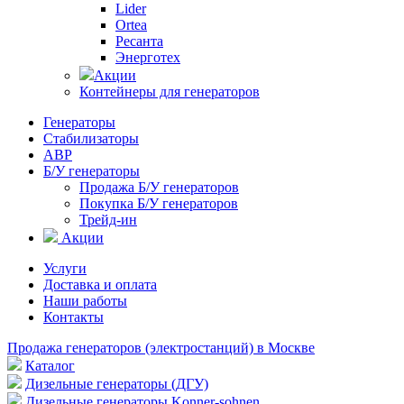
Lider
Ortea
Ресанта
Энерготех
Акции
Контейнеры для генераторов
Генераторы
Стабилизаторы
АВР
Б/У генераторы
Продажа Б/У генераторов
Покупка Б/У генераторов
Трейд-ин
Акции
Услуги
Доставка и оплата
Наши работы
Контакты
Продажа генераторов (электростанций) в Москве
Каталог
Дизельные генераторы (ДГУ)
Дизельные генераторы Konner-sohnen