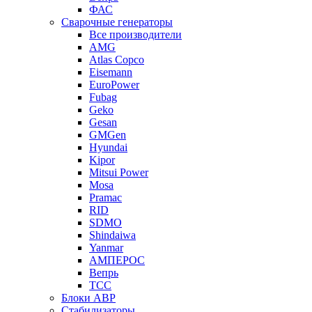
ФАС
Сварочные генераторы
Все производители
AMG
Atlas Copco
Eisemann
EuroPower
Fubag
Geko
Gesan
GMGen
Hyundai
Kipor
Mitsui Power
Mosa
Pramac
RID
SDMO
Shindaiwa
Yanmar
АМПЕРОС
Вепрь
ТСС
Блоки АВР
Стабилизаторы