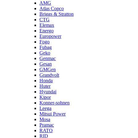
AMG
Atlas Copco
Briggs & Stratton
CTG
Elemax
Energo
Europower
Fogo
Fubag
Geko
Genmac
Gesan
GMGen
Grandvolt
Honda
Huter
Hyundai
Kipor
Konner-sohnen
Leega
Mitsui Power
Mosa
Pramac
RATO
RID