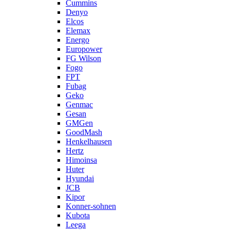
Cummins
Denyo
Elcos
Elemax
Energo
Europower
FG Wilson
Fogo
FPT
Fubag
Geko
Genmac
Gesan
GMGen
GoodMash
Henkelhausen
Hertz
Himoinsa
Huter
Hyundai
JCB
Kipor
Konner-sohnen
Kubota
Leega