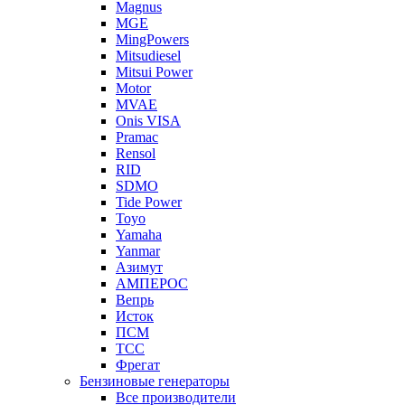
Magnus
MGE
MingPowers
Mitsudiesel
Mitsui Power
Motor
MVAE
Onis VISA
Pramac
Rensol
RID
SDMO
Tide Power
Toyo
Yamaha
Yanmar
Азимут
АМПЕРОС
Вепрь
Исток
ПСМ
ТСС
Фрегат
Бензиновые генераторы
Все производители