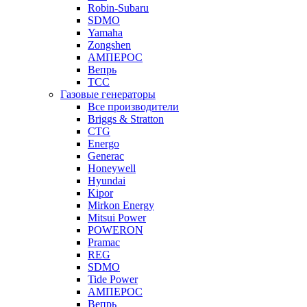
Robin-Subaru
SDMO
Yamaha
Zongshen
АМПЕРОС
Вепрь
ТСС
Газовые генераторы
Все производители
Briggs & Stratton
CTG
Energo
Generac
Honeywell
Hyundai
Kipor
Mirkon Energy
Mitsui Power
POWERON
Pramac
REG
SDMO
Tide Power
АМПЕРОС
Вепрь