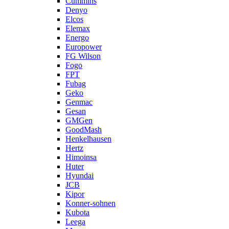
Cummins
Denyo
Elcos
Elemax
Energo
Europower
FG Wilson
Fogo
FPT
Fubag
Geko
Genmac
Gesan
GMGen
GoodMash
Henkelhausen
Hertz
Himoinsa
Huter
Hyundai
JCB
Kipor
Konner-sohnen
Kubota
Leega