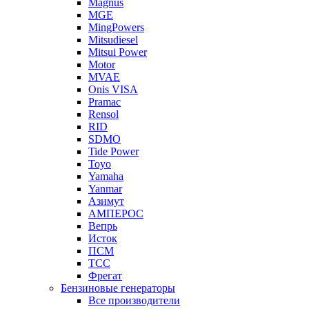
Magnus
MGE
MingPowers
Mitsudiesel
Mitsui Power
Motor
MVAE
Onis VISA
Pramac
Rensol
RID
SDMO
Tide Power
Toyo
Yamaha
Yanmar
Азимут
АМПЕРОС
Вепрь
Исток
ПСМ
ТСС
Фрегат
Бензиновые генераторы
Все производители