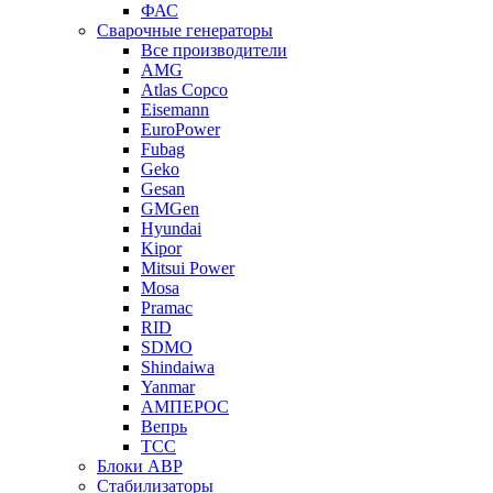
ФАС
Сварочные генераторы
Все производители
AMG
Atlas Copco
Eisemann
EuroPower
Fubag
Geko
Gesan
GMGen
Hyundai
Kipor
Mitsui Power
Mosa
Pramac
RID
SDMO
Shindaiwa
Yanmar
АМПЕРОС
Вепрь
ТСС
Блоки АВР
Стабилизаторы