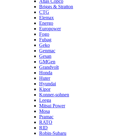
Atlas Copco
Briggs & Stratton
CTG
Elemax
Energo
Europower
Fogo
Fubag
Geko
Genmac
Gesan
GMGen
Grandvolt
Honda
Huter
Hyundai
Kipor
Konner-sohnen
Leega
Mitsui Power
Mosa
Pramac
RATO
RID
Robin-Subaru