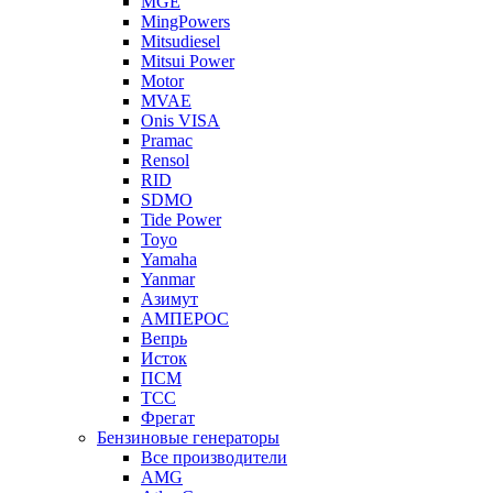
MGE
MingPowers
Mitsudiesel
Mitsui Power
Motor
MVAE
Onis VISA
Pramac
Rensol
RID
SDMO
Tide Power
Toyo
Yamaha
Yanmar
Азимут
АМПЕРОС
Вепрь
Исток
ПСМ
ТСС
Фрегат
Бензиновые генераторы
Все производители
AMG