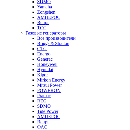
SDMO
Yamaha
Zongshen
АМПЕРОС
Вепрь
ТСС
Газовые генераторы
Все производители
Briggs & Stratton
CTG
Energo
Generac
Honeywell
Hyundai
Kipor
Mirkon Energy
Mitsui Power
POWERON
Pramac
REG
SDMO
Tide Power
АМПЕРОС
Вепрь
ФАС