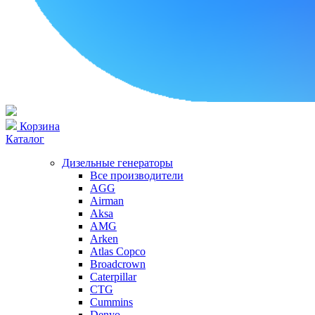
Корзина
Каталог
Дизельные генераторы
Все производители
AGG
Airman
Aksa
AMG
Arken
Atlas Copco
Broadcrown
Caterpillar
CTG
Cummins
Denyo