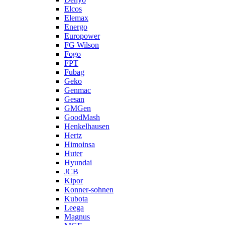
Elcos
Elemax
Energo
Europower
FG Wilson
Fogo
FPT
Fubag
Geko
Genmac
Gesan
GMGen
GoodMash
Henkelhausen
Hertz
Himoinsa
Huter
Hyundai
JCB
Kipor
Konner-sohnen
Kubota
Leega
Magnus