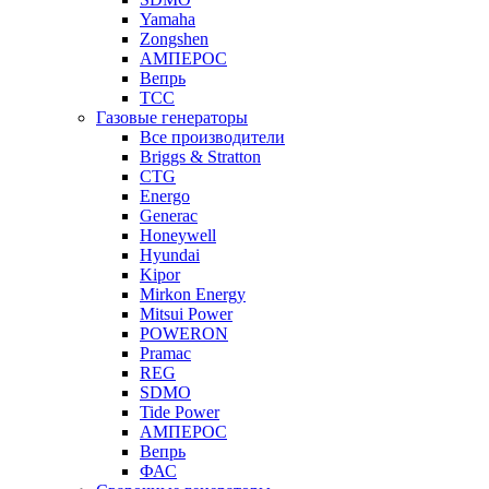
Yamaha
Zongshen
АМПЕРОС
Вепрь
ТСС
Газовые генераторы
Все производители
Briggs & Stratton
CTG
Energo
Generac
Honeywell
Hyundai
Kipor
Mirkon Energy
Mitsui Power
POWERON
Pramac
REG
SDMO
Tide Power
АМПЕРОС
Вепрь
ФАС