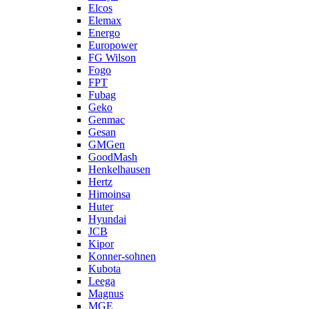
Elcos
Elemax
Energo
Europower
FG Wilson
Fogo
FPT
Fubag
Geko
Genmac
Gesan
GMGen
GoodMash
Henkelhausen
Hertz
Himoinsa
Huter
Hyundai
JCB
Kipor
Konner-sohnen
Kubota
Leega
Magnus
MGE