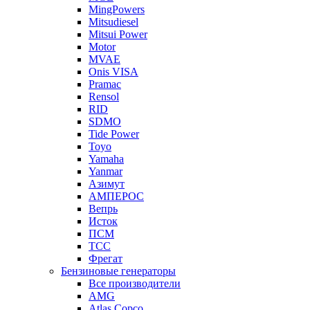
MingPowers
Mitsudiesel
Mitsui Power
Motor
MVAE
Onis VISA
Pramac
Rensol
RID
SDMO
Tide Power
Toyo
Yamaha
Yanmar
Азимут
АМПЕРОС
Вепрь
Исток
ПСМ
ТСС
Фрегат
Бензиновые генераторы
Все производители
AMG
Atlas Copco