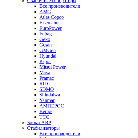
Сварочные генераторы
Все производители
AMG
Atlas Copco
Eisemann
EuroPower
Fubag
Geko
Gesan
GMGen
Hyundai
Kipor
Mitsui Power
Mosa
Pramac
RID
SDMO
Shindaiwa
Yanmar
АМПЕРОС
Вепрь
ТСС
Блоки АВР
Стабилизаторы
Все производители