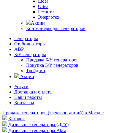
Lider
Ortea
Ресанта
Энерготех
Акции
Контейнеры для генераторов
Генераторы
Стабилизаторы
АВР
Б/У генераторы
Продажа Б/У генераторов
Покупка Б/У генераторов
Трейд-ин
Акции
Услуги
Доставка и оплата
Наши работы
Контакты
Продажа генераторов (электростанций) в Москве
Каталог
Дизельные генераторы (ДГУ)
Дизельные генераторы Aksa