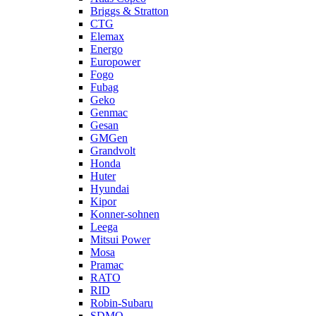
Briggs & Stratton
CTG
Elemax
Energo
Europower
Fogo
Fubag
Geko
Genmac
Gesan
GMGen
Grandvolt
Honda
Huter
Hyundai
Kipor
Konner-sohnen
Leega
Mitsui Power
Mosa
Pramac
RATO
RID
Robin-Subaru
SDMO