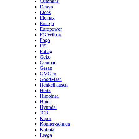
Cummins
Denyo
Elcos
Elemax
Energo
Europower
FG Wilson
Fogo
FPT
Fubag
Geko
Genmac
Gesan
GMGen
GoodMash
Henkelhausen
Hertz
Himoinsa
Huter
Hyundai
JCB
Kipor
Konner-sohnen
Kubota
Leega