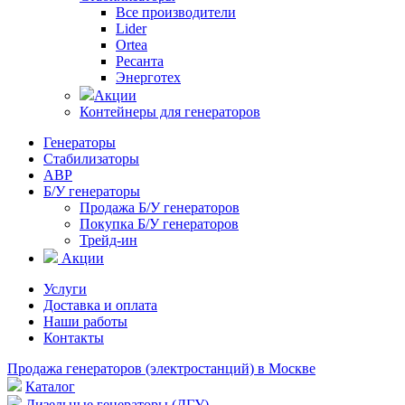
Все производители
Lider
Ortea
Ресанта
Энерготех
Акции
Контейнеры для генераторов
Генераторы
Стабилизаторы
АВР
Б/У генераторы
Продажа Б/У генераторов
Покупка Б/У генераторов
Трейд-ин
Акции
Услуги
Доставка и оплата
Наши работы
Контакты
Продажа генераторов (электростанций) в Москве
Каталог
Дизельные генераторы (ДГУ)