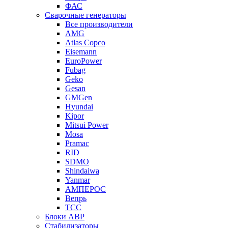
ФАС
Сварочные генераторы
Все производители
AMG
Atlas Copco
Eisemann
EuroPower
Fubag
Geko
Gesan
GMGen
Hyundai
Kipor
Mitsui Power
Mosa
Pramac
RID
SDMO
Shindaiwa
Yanmar
АМПЕРОС
Вепрь
ТСС
Блоки АВР
Стабилизаторы