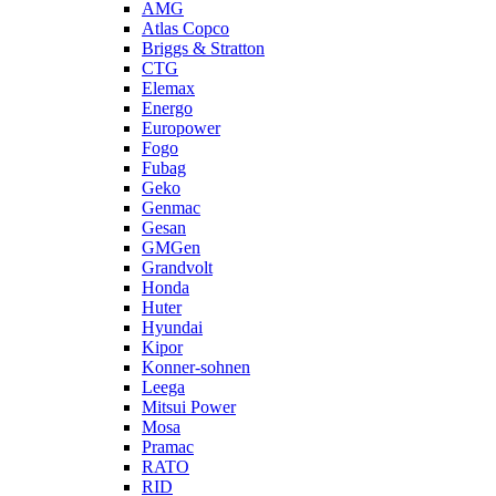
AMG
Atlas Copco
Briggs & Stratton
CTG
Elemax
Energo
Europower
Fogo
Fubag
Geko
Genmac
Gesan
GMGen
Grandvolt
Honda
Huter
Hyundai
Kipor
Konner-sohnen
Leega
Mitsui Power
Mosa
Pramac
RATO
RID