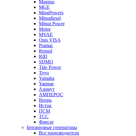
Magnus
MGE
MingPowers
Mitsudiesel
Mitsui Power
Motor
MVAE
Onis VISA
Pramac
Rensol
RID
SDMO
Tide Power
Toyo
Yamaha
Yanmar
Азимут
АМПЕРОС
Вепрь
Исток
ПСМ
ТСС
Фрегат
Бензиновые генераторы
Все производители