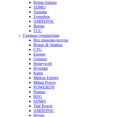
Robin-Subaru
SDMO
Yamaha
Zongshen
АМПЕРОС
Вепрь
ТСС
Газовые генераторы
Все производители
Briggs & Stratton
CTG
Energo
Generac
Honeywell
Hyundai
Kipor
Mirkon Energy
Mitsui Power
POWERON
Pramac
REG
SDMO
Tide Power
АМПЕРОС
Вепрь