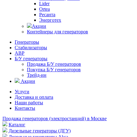
Lider
Ortea
Ресанта
Энерготех
Акции
Контейнеры для генераторов
Генераторы
Стабилизаторы
АВР
Б/У генераторы
Продажа Б/У генераторов
Покупка Б/У генераторов
Трейд-ин
Акции
Услуги
Доставка и оплата
Наши работы
Контакты
Продажа генераторов (электростанций) в Москве
Каталог
Дизельные генераторы (ДГУ)
Дизельные генераторы Aksa