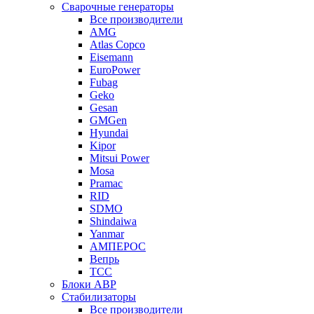
Сварочные генераторы
Все производители
AMG
Atlas Copco
Eisemann
EuroPower
Fubag
Geko
Gesan
GMGen
Hyundai
Kipor
Mitsui Power
Mosa
Pramac
RID
SDMO
Shindaiwa
Yanmar
АМПЕРОС
Вепрь
ТСС
Блоки АВР
Стабилизаторы
Все производители