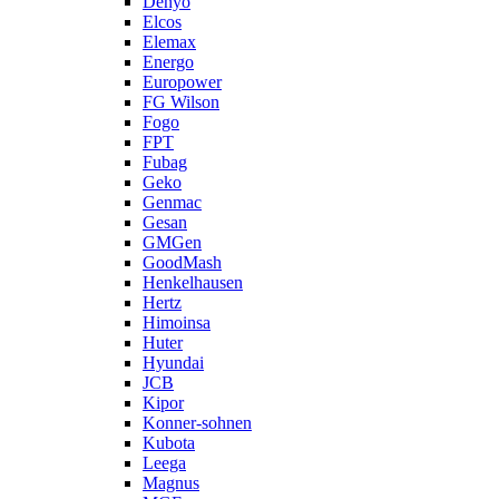
Denyo
Elcos
Elemax
Energo
Europower
FG Wilson
Fogo
FPT
Fubag
Geko
Genmac
Gesan
GMGen
GoodMash
Henkelhausen
Hertz
Himoinsa
Huter
Hyundai
JCB
Kipor
Konner-sohnen
Kubota
Leega
Magnus