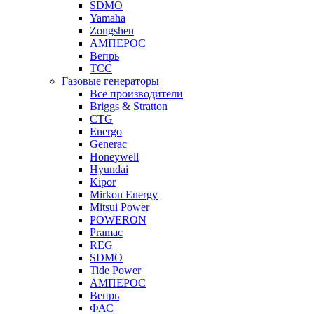
SDMO
Yamaha
Zongshen
АМПЕРОС
Вепрь
ТСС
Газовые генераторы
Все производители
Briggs & Stratton
CTG
Energo
Generac
Honeywell
Hyundai
Kipor
Mirkon Energy
Mitsui Power
POWERON
Pramac
REG
SDMO
Tide Power
АМПЕРОС
Вепрь
ФАС