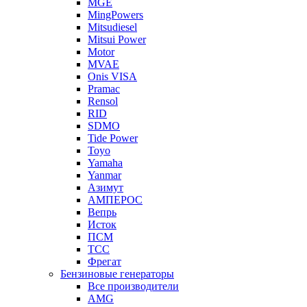
MGE
MingPowers
Mitsudiesel
Mitsui Power
Motor
MVAE
Onis VISA
Pramac
Rensol
RID
SDMO
Tide Power
Toyo
Yamaha
Yanmar
Азимут
АМПЕРОС
Вепрь
Исток
ПСМ
ТСС
Фрегат
Бензиновые генераторы
Все производители
AMG