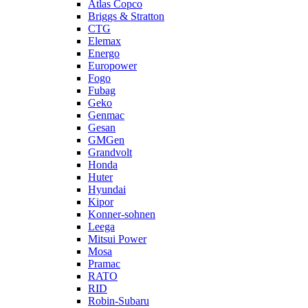
Atlas Copco
Briggs & Stratton
CTG
Elemax
Energo
Europower
Fogo
Fubag
Geko
Genmac
Gesan
GMGen
Grandvolt
Honda
Huter
Hyundai
Kipor
Konner-sohnen
Leega
Mitsui Power
Mosa
Pramac
RATO
RID
Robin-Subaru