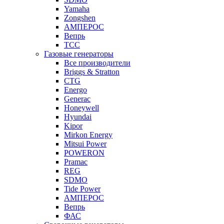
Yamaha
Zongshen
АМПЕРОС
Вепрь
ТСС
Газовые генераторы
Все производители
Briggs & Stratton
CTG
Energo
Generac
Honeywell
Hyundai
Kipor
Mirkon Energy
Mitsui Power
POWERON
Pramac
REG
SDMO
Tide Power
АМПЕРОС
Вепрь
ФАС