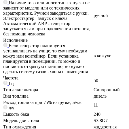
Наличие того или иного типа запуска не
зависит от модели или ее технических
характеристик. Ручной заводиться с ручки.
ручной
Электростартер - запуск с ключа.
Автоматический АВР - генератор
запускается сам при подключении питания,
без помощи человека
Исполнение
Если генератор планируется
устанавливать на улице, то ему необходим
в кожухе
кожух или контейнер. Если установка
планируется в помещении, то можно и
поставить открытую станцию, но нужно
сделать систему газовыхлопа с помещения
Частота
50
Гц
Тип альтернатора
Синхронный
Вид топлива
дизель
Расход топлива при 75% нагрузке, л/час
11
л/ч
Ёмкость бака
240
Модель двигателя
S3.8G7
Тип охлаждения
жидкостная