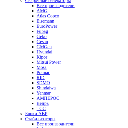
Сварочные генераторы
Все производители
AMG
Atlas Copco
Eisemann
EuroPower
Fubag
Geko
Gesan
GMGen
Hyundai
Kipor
Mitsui Power
Mosa
Pramac
RID
SDMO
Shindaiwa
Yanmar
АМПЕРОС
Вепрь
ТСС
Блоки АВР
Стабилизаторы
Все производители