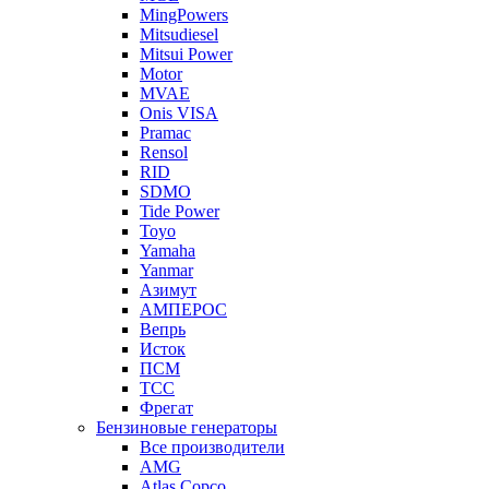
MingPowers
Mitsudiesel
Mitsui Power
Motor
MVAE
Onis VISA
Pramac
Rensol
RID
SDMO
Tide Power
Toyo
Yamaha
Yanmar
Азимут
АМПЕРОС
Вепрь
Исток
ПСМ
ТСС
Фрегат
Бензиновые генераторы
Все производители
AMG
Atlas Copco