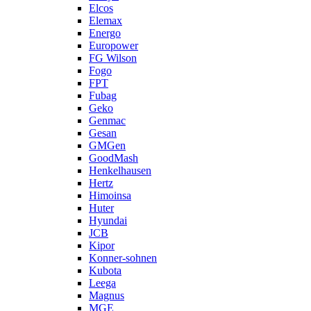
Elcos
Elemax
Energo
Europower
FG Wilson
Fogo
FPT
Fubag
Geko
Genmac
Gesan
GMGen
GoodMash
Henkelhausen
Hertz
Himoinsa
Huter
Hyundai
JCB
Kipor
Konner-sohnen
Kubota
Leega
Magnus
MGE