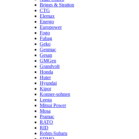
Briggs & Stratton
CTG
Elemax
Energo
Europower
Fogo
Fubag
Geko
Genmac
Gesan
GMGen
Grandvolt
Honda
Huter
Hyundai
Kipor
Konner-sohnen
Leega
Mitsui Power
Mosa
Pramac
RATO
RID
Robin-Subaru
SDMO