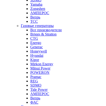
SDMO
Yamaha
Zongshen
АМПЕРОС
Вепрь
ТСС
Газовые генераторы
Все производители
Briggs & Stratton
CTG
Energo
Generac
Honeywell
Hyundai
Kipor
Mirkon Energy
Mitsui Power
POWERON
Pramac
REG
SDMO
Tide Power
АМПЕРОС
Вепрь
ФАС