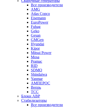
Сварочные генераторы
Все производители
AMG
Atlas Copco
Eisemann
EuroPower
Fubag
Geko
Gesan
GMGen
Hyundai
Kipor
Mitsui Power
Mosa
Pramac
RID
SDMO
Shindaiwa
Yanmar
АМПЕРОС
Вепрь
ТСС
Блоки АВР
Стабилизаторы
Все производители