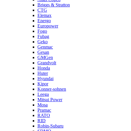
Briggs & Stratton
CTG
Elemax
Energo
Europower
Fogo
Fubag
Geko
Genmac
Gesan
GMGen
Grandvolt
Honda
Huter
Hyundai
Kipor
Konner-sohnen
Leega
Mitsui Power
Mosa
Pramac
RATO
RID
Robin-Subaru