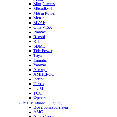
MingPowers
Mitsudiesel
Mitsui Power
Motor
MVAE
Onis VISA
Pramac
Rensol
RID
SDMO
Tide Power
Toyo
Yamaha
Yanmar
Азимут
АМПЕРОС
Вепрь
Исток
ПСМ
ТСС
Фрегат
Бензиновые генераторы
Все производители
AMG
Atlas Copco