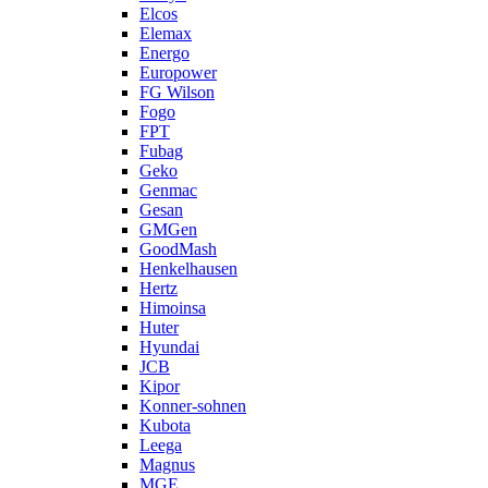
Elcos
Elemax
Energo
Europower
FG Wilson
Fogo
FPT
Fubag
Geko
Genmac
Gesan
GMGen
GoodMash
Henkelhausen
Hertz
Himoinsa
Huter
Hyundai
JCB
Kipor
Konner-sohnen
Kubota
Leega
Magnus
MGE