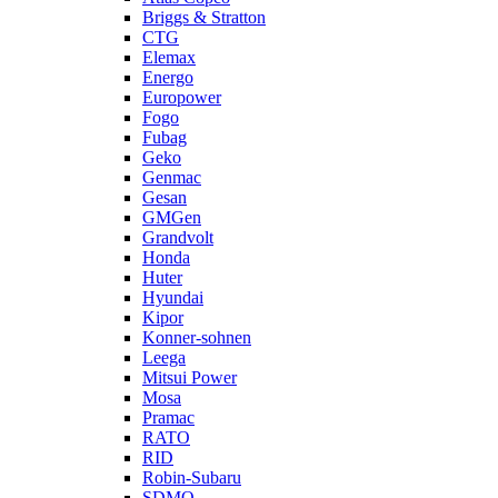
Briggs & Stratton
CTG
Elemax
Energo
Europower
Fogo
Fubag
Geko
Genmac
Gesan
GMGen
Grandvolt
Honda
Huter
Hyundai
Kipor
Konner-sohnen
Leega
Mitsui Power
Mosa
Pramac
RATO
RID
Robin-Subaru
SDMO