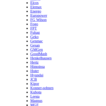
Elcos
Elemax
Energo
Europower
FG Wilson
Fogo
FPT
Fubag
Geko
Genmac
Gesan
GMGen
GoodMash
Henkelhausen
Hertz
Himoinsa
Huter
Hyundai
JCB
Kipor
Konner-sohnen
Kubota
Leega
Magnus
MGE