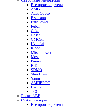
Сварочные генераторы
Все производители
AMG
Atlas Copco
Eisemann
EuroPower
Fubag
Geko
Gesan
GMGen
Hyundai
Kipor
Mitsui Power
Mosa
Pramac
RID
SDMO
Shindaiwa
Yanmar
АМПЕРОС
Вепрь
ТСС
Блоки АВР
Стабилизаторы
Все производители