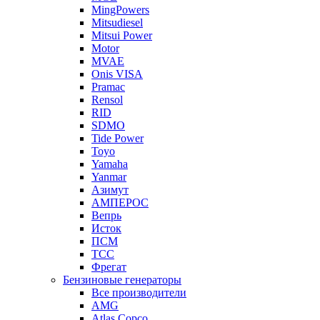
MingPowers
Mitsudiesel
Mitsui Power
Motor
MVAE
Onis VISA
Pramac
Rensol
RID
SDMO
Tide Power
Toyo
Yamaha
Yanmar
Азимут
АМПЕРОС
Вепрь
Исток
ПСМ
ТСС
Фрегат
Бензиновые генераторы
Все производители
AMG
Atlas Copco