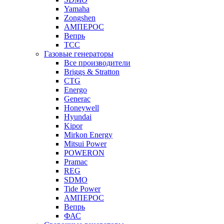
Yamaha
Zongshen
АМПЕРОС
Вепрь
ТСС
Газовые генераторы
Все производители
Briggs & Stratton
CTG
Energo
Generac
Honeywell
Hyundai
Kipor
Mirkon Energy
Mitsui Power
POWERON
Pramac
REG
SDMO
Tide Power
АМПЕРОС
Вепрь
ФАС