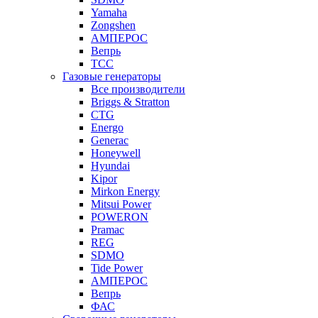
Yamaha
Zongshen
АМПЕРОС
Вепрь
ТСС
Газовые генераторы
Все производители
Briggs & Stratton
CTG
Energo
Generac
Honeywell
Hyundai
Kipor
Mirkon Energy
Mitsui Power
POWERON
Pramac
REG
SDMO
Tide Power
АМПЕРОС
Вепрь
ФАС