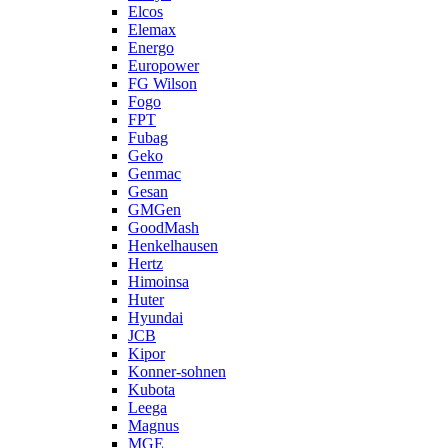
Elcos
Elemax
Energo
Europower
FG Wilson
Fogo
FPT
Fubag
Geko
Genmac
Gesan
GMGen
GoodMash
Henkelhausen
Hertz
Himoinsa
Huter
Hyundai
JCB
Kipor
Konner-sohnen
Kubota
Leega
Magnus
MGE