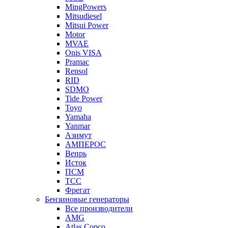
MingPowers
Mitsudiesel
Mitsui Power
Motor
MVAE
Onis VISA
Pramac
Rensol
RID
SDMO
Tide Power
Toyo
Yamaha
Yanmar
Азимут
АМПЕРОС
Вепрь
Исток
ПСМ
ТСС
Фрегат
Бензиновые генераторы
Все производители
AMG
Atlas Copco