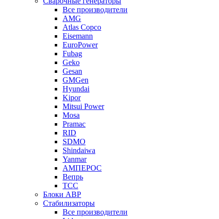
Сварочные генераторы
Все производители
AMG
Atlas Copco
Eisemann
EuroPower
Fubag
Geko
Gesan
GMGen
Hyundai
Kipor
Mitsui Power
Mosa
Pramac
RID
SDMO
Shindaiwa
Yanmar
АМПЕРОС
Вепрь
ТСС
Блоки АВР
Стабилизаторы
Все производители