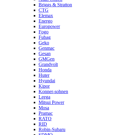
Briggs & Stratton
CTG
Elemax
Energo
Europower
Fogo
Fubag
Geko
Genmac
Gesan
GMGen
Grandvolt
Honda
Huter
Hyundai
Kipor
Konner-sohnen
Leega
Mitsui Power
Mosa
Pramac
RATO
RID
Robin-Subaru
SDMO