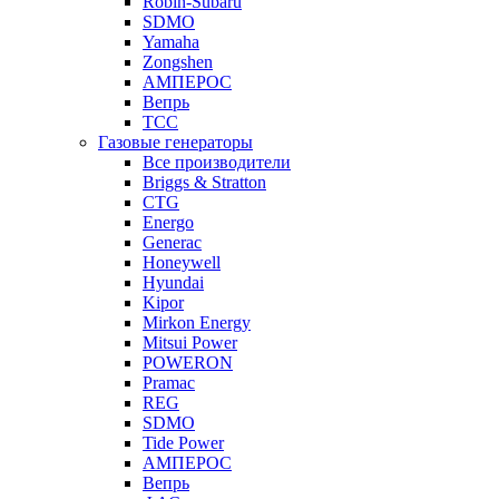
Robin-Subaru
SDMO
Yamaha
Zongshen
АМПЕРОС
Вепрь
ТСС
Газовые генераторы
Все производители
Briggs & Stratton
CTG
Energo
Generac
Honeywell
Hyundai
Kipor
Mirkon Energy
Mitsui Power
POWERON
Pramac
REG
SDMO
Tide Power
АМПЕРОС
Вепрь