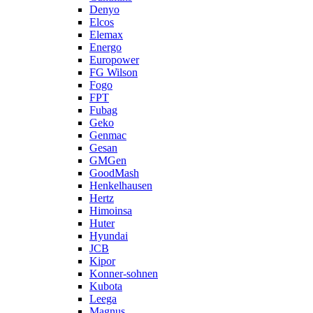
Denyo
Elcos
Elemax
Energo
Europower
FG Wilson
Fogo
FPT
Fubag
Geko
Genmac
Gesan
GMGen
GoodMash
Henkelhausen
Hertz
Himoinsa
Huter
Hyundai
JCB
Kipor
Konner-sohnen
Kubota
Leega
Magnus