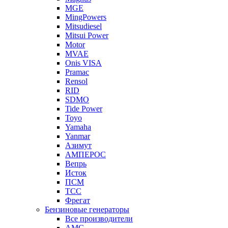
MGE
MingPowers
Mitsudiesel
Mitsui Power
Motor
MVAE
Onis VISA
Pramac
Rensol
RID
SDMO
Tide Power
Toyo
Yamaha
Yanmar
Азимут
АМПЕРОС
Вепрь
Исток
ПСМ
ТСС
Фрегат
Бензиновые генераторы
Все производители
AMG