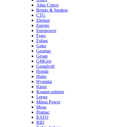
Atlas Copco
Briggs & Stratton
CTG
Elemax
Energo
Europower
Fogo
Fubag
Geko
Genmac
Gesan
GMGen
Grandvolt
Honda
Huter
Hyundai
Kipor
Konner-sohnen
Leega
Mitsui Power
Mosa
Pramac
RATO
RID