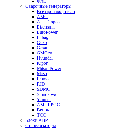
ФАС
Сварочные генераторы
Все производители
AMG
Atlas Copco
Eisemann
EuroPower
Fubag
Geko
Gesan
GMGen
Hyundai
Kipor
Mitsui Power
Mosa
Pramac
RID
SDMO
Shindaiwa
Yanmar
АМПЕРОС
Вепрь
ТСС
Блоки АВР
Стабилизаторы