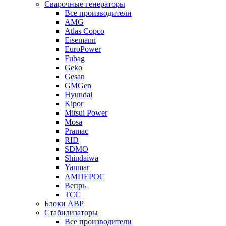
Сварочные генераторы
Все производители
AMG
Atlas Copco
Eisemann
EuroPower
Fubag
Geko
Gesan
GMGen
Hyundai
Kipor
Mitsui Power
Mosa
Pramac
RID
SDMO
Shindaiwa
Yanmar
АМПЕРОС
Вепрь
ТСС
Блоки АВР
Стабилизаторы
Все производители