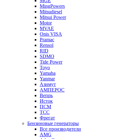
MGE
MingPowers
Mitsudiesel
Mitsui Power
Motor
MVAE
Onis VISA
Pramac
Rensol
RID
SDMO
Tide Power
Toyo
Yamaha
Yanmar
Азимут
АМПЕРОС
Вепрь
Исток
ПСМ
ТСС
Фрегат
Бензиновые генераторы
Все производители
AMG