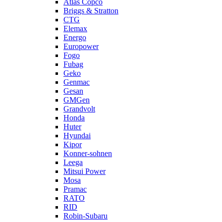
Atlas Copco
Briggs & Stratton
CTG
Elemax
Energo
Europower
Fogo
Fubag
Geko
Genmac
Gesan
GMGen
Grandvolt
Honda
Huter
Hyundai
Kipor
Konner-sohnen
Leega
Mitsui Power
Mosa
Pramac
RATO
RID
Robin-Subaru