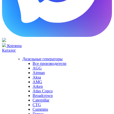
Корзина
Каталог
Дизельные генераторы
Все производители
AGG
Airman
Aksa
AMG
Arken
Atlas Copco
Broadcrown
Caterpillar
CTG
Cummins
Denyo