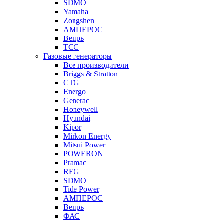
SDMO
Yamaha
Zongshen
АМПЕРОС
Вепрь
ТСС
Газовые генераторы
Все производители
Briggs & Stratton
CTG
Energo
Generac
Honeywell
Hyundai
Kipor
Mirkon Energy
Mitsui Power
POWERON
Pramac
REG
SDMO
Tide Power
АМПЕРОС
Вепрь
ФАС