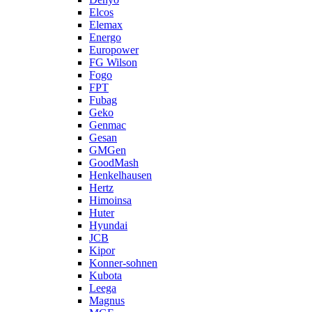
Elcos
Elemax
Energo
Europower
FG Wilson
Fogo
FPT
Fubag
Geko
Genmac
Gesan
GMGen
GoodMash
Henkelhausen
Hertz
Himoinsa
Huter
Hyundai
JCB
Kipor
Konner-sohnen
Kubota
Leega
Magnus