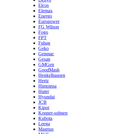
Elcos
Elemax
Energo
Europower
FG Wilson
Fogo
FPT
Fubag
Geko
Genmac
Gesan
GMGen
GoodMash
Henkelhausen
Hertz
Himoinsa
Huter
Hyundai
JCB
Kipor
Konner-sohnen
Kubota
Leega
Magnus