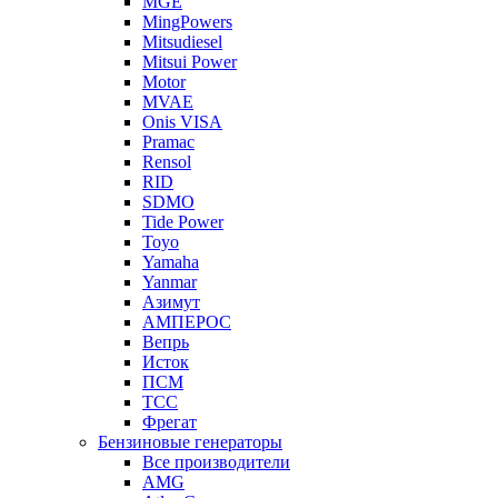
MGE
MingPowers
Mitsudiesel
Mitsui Power
Motor
MVAE
Onis VISA
Pramac
Rensol
RID
SDMO
Tide Power
Toyo
Yamaha
Yanmar
Азимут
АМПЕРОС
Вепрь
Исток
ПСМ
ТСС
Фрегат
Бензиновые генераторы
Все производители
AMG