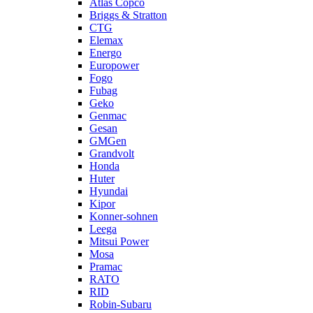
Atlas Copco
Briggs & Stratton
CTG
Elemax
Energo
Europower
Fogo
Fubag
Geko
Genmac
Gesan
GMGen
Grandvolt
Honda
Huter
Hyundai
Kipor
Konner-sohnen
Leega
Mitsui Power
Mosa
Pramac
RATO
RID
Robin-Subaru