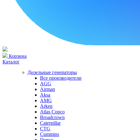
Корзина
Каталог
Дизельные генераторы
Все производители
AGG
Airman
Aksa
AMG
Arken
Atlas Copco
Broadcrown
Caterpillar
CTG
Cummins
Denyo