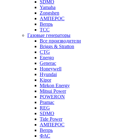
SDMO
Yamaha
Zongshen
АМПЕРОС
Вепрь
ТСС
Газовые генераторы
Все производители
Briggs & Stratton
CTG
Energo
Generac
Honeywell
Hyundai
Kipor
Mirkon Energy
Mitsui Power
POWERON
Pramac
REG
SDMO
Tide Power
АМПЕРОС
Вепрь
ФАС