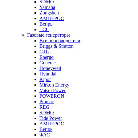
SDMO
Yamaha
Zongshen
АМПЕРОС
Вепрь
ТСС
Газовые генераторы
Все производители
Briggs & Stratton
CTG
Energo
Generac
Honeywell
Hyundai
Kipor
Mirkon Energy
Mitsui Power
POWERON
Pramac
REG
SDMO
Tide Power
АМПЕРОС
Вепрь
ФАС