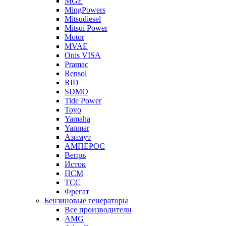
MGE
MingPowers
Mitsudiesel
Mitsui Power
Motor
MVAE
Onis VISA
Pramac
Rensol
RID
SDMO
Tide Power
Toyo
Yamaha
Yanmar
Азимут
АМПЕРОС
Вепрь
Исток
ПСМ
ТСС
Фрегат
Бензиновые генераторы
Все производители
AMG