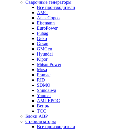
Сварочные генераторы
Все производители
AMG
Atlas Copco
Eisemann
EuroPower
Fubag
Geko
Gesan
GMGen
Hyundai
Kipor
Mitsui Power
Mosa
Pramac
RID
SDMO
Shindaiwa
Yanmar
АМПЕРОС
Вепрь
ТСС
Блоки АВР
Стабилизаторы
Все производители