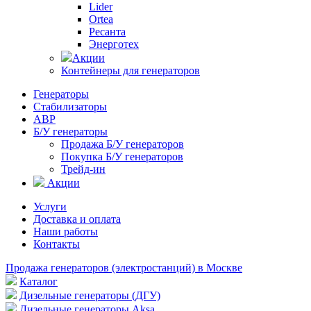
Lider
Ortea
Ресанта
Энерготех
Акции
Контейнеры для генераторов
Генераторы
Стабилизаторы
АВР
Б/У генераторы
Продажа Б/У генераторов
Покупка Б/У генераторов
Трейд-ин
Акции
Услуги
Доставка и оплата
Наши работы
Контакты
Продажа генераторов (электростанций) в Москве
Каталог
Дизельные генераторы (ДГУ)
Дизельные генераторы Aksa