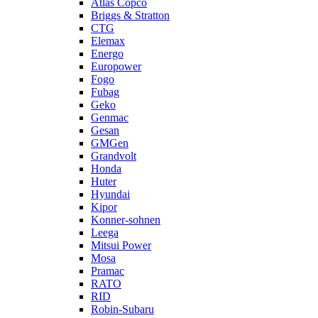
Atlas Copco
Briggs & Stratton
CTG
Elemax
Energo
Europower
Fogo
Fubag
Geko
Genmac
Gesan
GMGen
Grandvolt
Honda
Huter
Hyundai
Kipor
Konner-sohnen
Leega
Mitsui Power
Mosa
Pramac
RATO
RID
Robin-Subaru