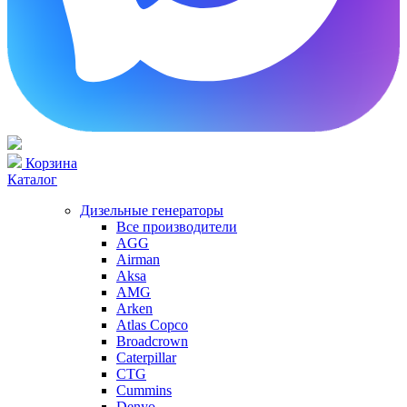
Корзина
Каталог
Дизельные генераторы
Все производители
AGG
Airman
Aksa
AMG
Arken
Atlas Copco
Broadcrown
Caterpillar
CTG
Cummins
Denyo