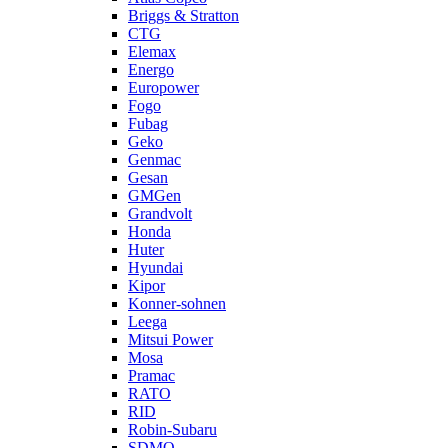
Briggs & Stratton
CTG
Elemax
Energo
Europower
Fogo
Fubag
Geko
Genmac
Gesan
GMGen
Grandvolt
Honda
Huter
Hyundai
Kipor
Konner-sohnen
Leega
Mitsui Power
Mosa
Pramac
RATO
RID
Robin-Subaru
SDMO