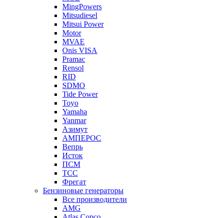
MingPowers
Mitsudiesel
Mitsui Power
Motor
MVAE
Onis VISA
Pramac
Rensol
RID
SDMO
Tide Power
Toyo
Yamaha
Yanmar
Азимут
АМПЕРОС
Вепрь
Исток
ПСМ
ТСС
Фрегат
Бензиновые генераторы
Все производители
AMG
Atlas Copco