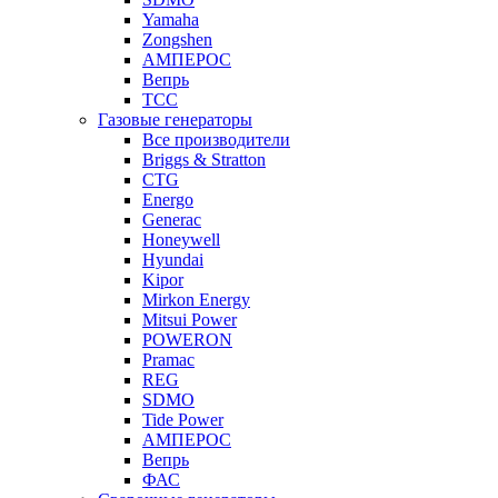
Yamaha
Zongshen
АМПЕРОС
Вепрь
ТСС
Газовые генераторы
Все производители
Briggs & Stratton
CTG
Energo
Generac
Honeywell
Hyundai
Kipor
Mirkon Energy
Mitsui Power
POWERON
Pramac
REG
SDMO
Tide Power
АМПЕРОС
Вепрь
ФАС