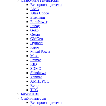
Сварочные генераторы
Все производители
AMG
Atlas Copco
Eisemann
EuroPower
Fubag
Geko
Gesan
GMGen
Hyundai
Kipor
Mitsui Power
Mosa
Pramac
RID
SDMO
Shindaiwa
Yanmar
АМПЕРОС
Вепрь
ТСС
Блоки АВР
Стабилизаторы
Все производители