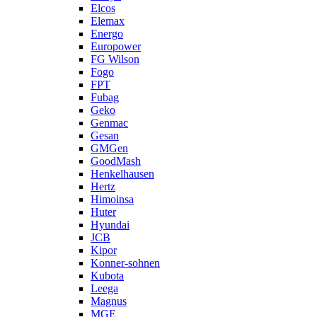
Elcos
Elemax
Energo
Europower
FG Wilson
Fogo
FPT
Fubag
Geko
Genmac
Gesan
GMGen
GoodMash
Henkelhausen
Hertz
Himoinsa
Huter
Hyundai
JCB
Kipor
Konner-sohnen
Kubota
Leega
Magnus
MGE