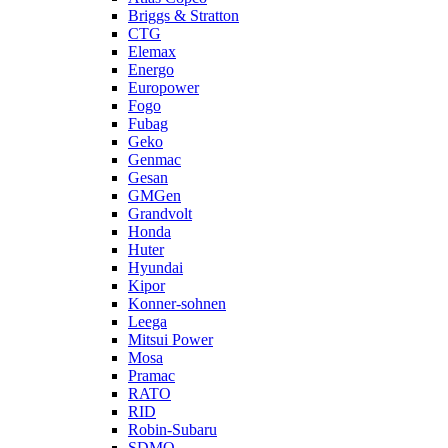
Briggs & Stratton
CTG
Elemax
Energo
Europower
Fogo
Fubag
Geko
Genmac
Gesan
GMGen
Grandvolt
Honda
Huter
Hyundai
Kipor
Konner-sohnen
Leega
Mitsui Power
Mosa
Pramac
RATO
RID
Robin-Subaru
SDMO