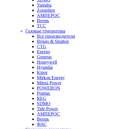
Yamaha
Zongshen
АМПЕРОС
Вепрь
ТСС
Газовые генераторы
Все производители
Briggs & Stratton
CTG
Energo
Generac
Honeywell
Hyundai
Kipor
Mirkon Energy
Mitsui Power
POWERON
Pramac
REG
SDMO
Tide Power
АМПЕРОС
Вепрь
ФАС