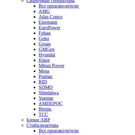
Сварочные генераторы
Все производители
AMG
Atlas Copco
Eisemann
EuroPower
Fubag
Geko
Gesan
GMGen
Hyundai
Kipor
Mitsui Power
Mosa
Pramac
RID
SDMO
Shindaiwa
Yanmar
АМПЕРОС
Вепрь
ТСС
Блоки АВР
Стабилизаторы
Все производители