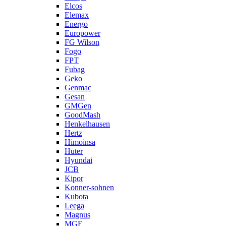
Elcos
Elemax
Energo
Europower
FG Wilson
Fogo
FPT
Fubag
Geko
Genmac
Gesan
GMGen
GoodMash
Henkelhausen
Hertz
Himoinsa
Huter
Hyundai
JCB
Kipor
Konner-sohnen
Kubota
Leega
Magnus
MGE