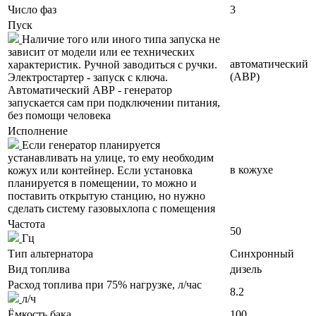
Число фаз
3
Пуск
Наличие того или иного типа запуска не
зависит от модели или ее технических
автоматический
характеристик. Ручной заводиться с ручки.
(АВР)
Электростартер - запуск с ключа.
Автоматический АВР - генератор
запускается сам при подключении питания,
без помощи человека
Исполнение
Если генератор планируется
устанавливать на улице, то ему необходим
в кожухе
кожух или контейнер. Если установка
планируется в помещении, то можно и
поставить открытую станцию, но нужно
сделать систему газовыхлопа с помещения
Частота
50
Гц
Тип альтернатора
Синхронный
Вид топлива
дизель
Расход топлива при 75% нагрузке, л/час
8.2
л/ч
Ёмкость бака
100