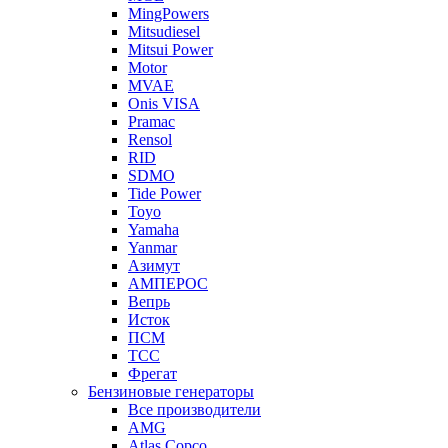
MingPowers
Mitsudiesel
Mitsui Power
Motor
MVAE
Onis VISA
Pramac
Rensol
RID
SDMO
Tide Power
Toyo
Yamaha
Yanmar
Азимут
АМПЕРОС
Вепрь
Исток
ПСМ
ТСС
Фрегат
Бензиновые генераторы
Все производители
AMG
Atlas Copco