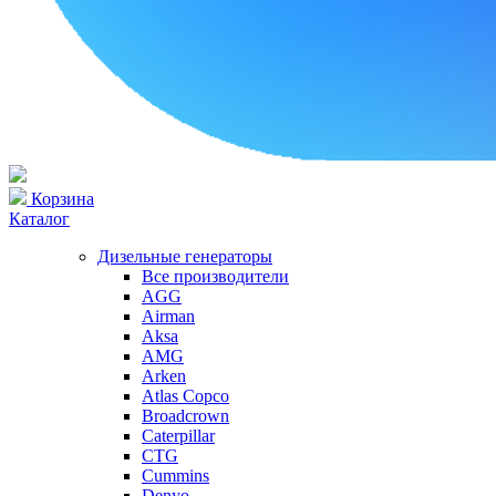
Корзина
Каталог
Дизельные генераторы
Все производители
AGG
Airman
Aksa
AMG
Arken
Atlas Copco
Broadcrown
Caterpillar
CTG
Cummins
Denyo