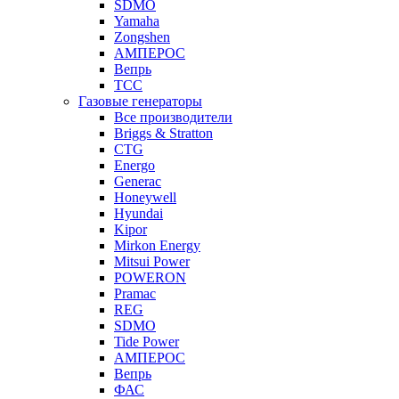
SDMO
Yamaha
Zongshen
АМПЕРОС
Вепрь
ТСС
Газовые генераторы
Все производители
Briggs & Stratton
CTG
Energo
Generac
Honeywell
Hyundai
Kipor
Mirkon Energy
Mitsui Power
POWERON
Pramac
REG
SDMO
Tide Power
АМПЕРОС
Вепрь
ФАС