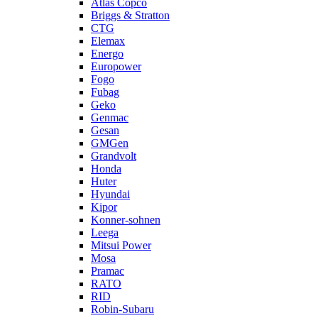
Atlas Copco
Briggs & Stratton
CTG
Elemax
Energo
Europower
Fogo
Fubag
Geko
Genmac
Gesan
GMGen
Grandvolt
Honda
Huter
Hyundai
Kipor
Konner-sohnen
Leega
Mitsui Power
Mosa
Pramac
RATO
RID
Robin-Subaru