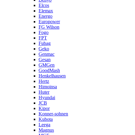
Elcos
Elemax
Energo
Europower
FG Wilson
Fogo
FPT
Fubag
Geko
Genmac
Gesan
GMGen
GoodMash
Henkelhausen
Hertz
Himoinsa
Huter
Hyundai
JCB
Kipor
Konner-sohnen
Kubota
Leega
Magnus