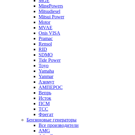
MGE
MingPowers
Mitsudiesel
Mitsui Power
Motor
MVAE
Onis VISA
Pramac
Rensol
RID
SDMO
Tide Power
Toyo
Yamaha
Yanmar
Азимут
АМПЕРОС
Вепрь
Исток
ПСМ
ТСС
Фрегат
Бензиновые генераторы
Все производители
AMG