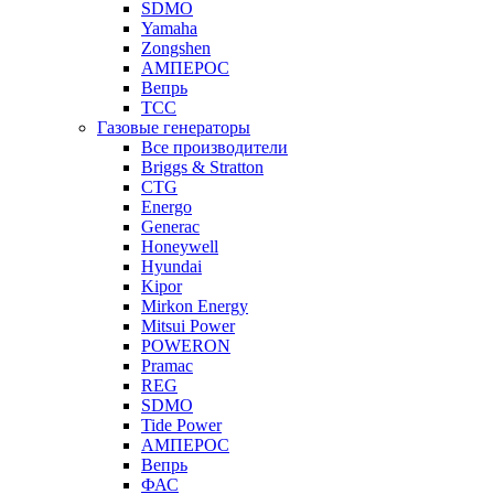
SDMO
Yamaha
Zongshen
АМПЕРОС
Вепрь
ТСС
Газовые генераторы
Все производители
Briggs & Stratton
CTG
Energo
Generac
Honeywell
Hyundai
Kipor
Mirkon Energy
Mitsui Power
POWERON
Pramac
REG
SDMO
Tide Power
АМПЕРОС
Вепрь
ФАС