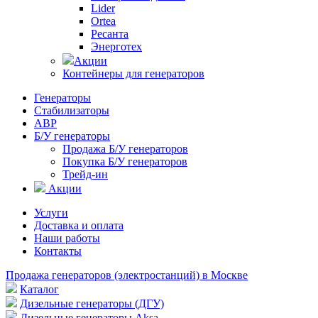
Lider
Ortea
Ресанта
Энерготех
Акции
Контейнеры для генераторов
Генераторы
Стабилизаторы
АВР
Б/У генераторы
Продажа Б/У генераторов
Покупка Б/У генераторов
Трейд-ин
Акции
Услуги
Доставка и оплата
Наши работы
Контакты
Продажа генераторов (электростанций) в Москве
Каталог
Дизельные генераторы (ДГУ)
Дизельные генераторы Aksa