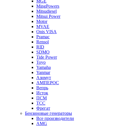
MGE
MingPowers
Mitsudiesel
Mitsui Power
Motor
MVAE
Onis VISA
Pramac
Rensol
RID
SDMO
Tide Power
Toyo
Yamaha
Yanmar
Азимут
АМПЕРОС
Вепрь
Исток
ПСМ
ТСС
Фрегат
Бензиновые генераторы
Все производители
AMG