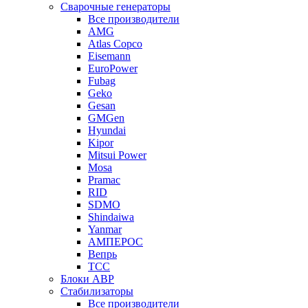
Сварочные генераторы
Все производители
AMG
Atlas Copco
Eisemann
EuroPower
Fubag
Geko
Gesan
GMGen
Hyundai
Kipor
Mitsui Power
Mosa
Pramac
RID
SDMO
Shindaiwa
Yanmar
АМПЕРОС
Вепрь
ТСС
Блоки АВР
Стабилизаторы
Все производители