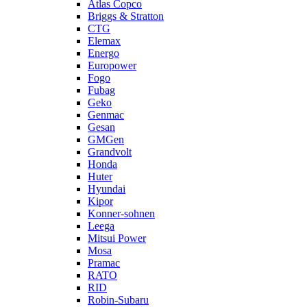
Atlas Copco
Briggs & Stratton
CTG
Elemax
Energo
Europower
Fogo
Fubag
Geko
Genmac
Gesan
GMGen
Grandvolt
Honda
Huter
Hyundai
Kipor
Konner-sohnen
Leega
Mitsui Power
Mosa
Pramac
RATO
RID
Robin-Subaru