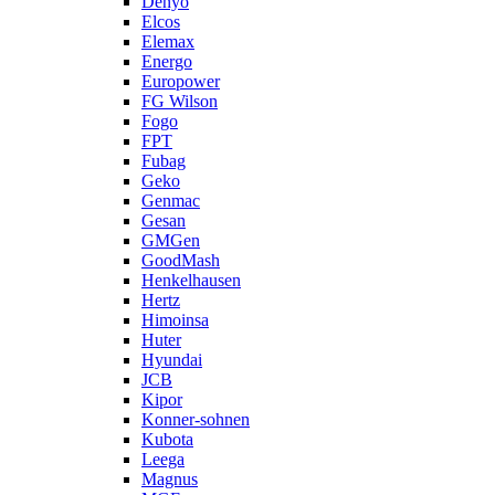
Denyo
Elcos
Elemax
Energo
Europower
FG Wilson
Fogo
FPT
Fubag
Geko
Genmac
Gesan
GMGen
GoodMash
Henkelhausen
Hertz
Himoinsa
Huter
Hyundai
JCB
Kipor
Konner-sohnen
Kubota
Leega
Magnus