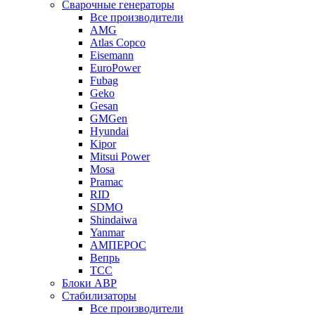
Сварочные генераторы
Все производители
AMG
Atlas Copco
Eisemann
EuroPower
Fubag
Geko
Gesan
GMGen
Hyundai
Kipor
Mitsui Power
Mosa
Pramac
RID
SDMO
Shindaiwa
Yanmar
АМПЕРОС
Вепрь
ТСС
Блоки АВР
Стабилизаторы
Все производители