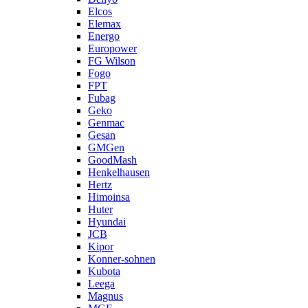
Elcos
Elemax
Energo
Europower
FG Wilson
Fogo
FPT
Fubag
Geko
Genmac
Gesan
GMGen
GoodMash
Henkelhausen
Hertz
Himoinsa
Huter
Hyundai
JCB
Kipor
Konner-sohnen
Kubota
Leega
Magnus