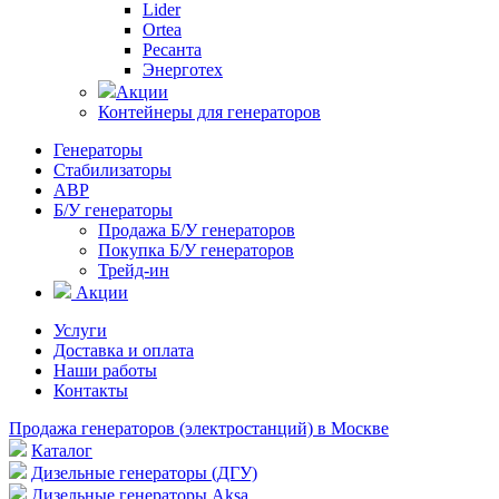
Lider
Ortea
Ресанта
Энерготех
Акции
Контейнеры для генераторов
Генераторы
Стабилизаторы
АВР
Б/У генераторы
Продажа Б/У генераторов
Покупка Б/У генераторов
Трейд-ин
Акции
Услуги
Доставка и оплата
Наши работы
Контакты
Продажа генераторов (электростанций) в Москве
Каталог
Дизельные генераторы (ДГУ)
Дизельные генераторы Aksa