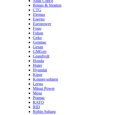
Atlas Copco
Briggs & Stratton
CTG
Elemax
Energo
Europower
Fogo
Fubag
Geko
Genmac
Gesan
GMGen
Grandvolt
Honda
Huter
Hyundai
Kipor
Konner-sohnen
Leega
Mitsui Power
Mosa
Pramac
RATO
RID
Robin-Subaru