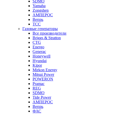
SDMO
Yamaha
Zongshen
АМПЕРОС
Вепрь
ТСС
Газовые генераторы
Все производители
Briggs & Stratton
CTG
Energo
Generac
Honeywell
Hyundai
Kipor
Mirkon Energy
Mitsui Power
POWERON
Pramac
REG
SDMO
Tide Power
АМПЕРОС
Вепрь
ФАС