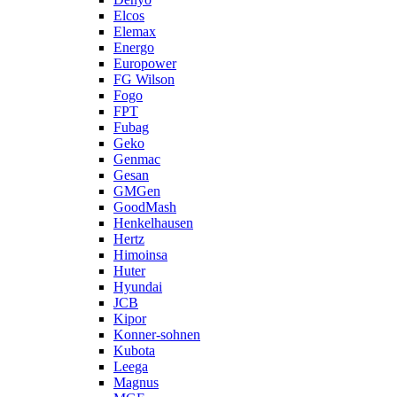
Elcos
Elemax
Energo
Europower
FG Wilson
Fogo
FPT
Fubag
Geko
Genmac
Gesan
GMGen
GoodMash
Henkelhausen
Hertz
Himoinsa
Huter
Hyundai
JCB
Kipor
Konner-sohnen
Kubota
Leega
Magnus