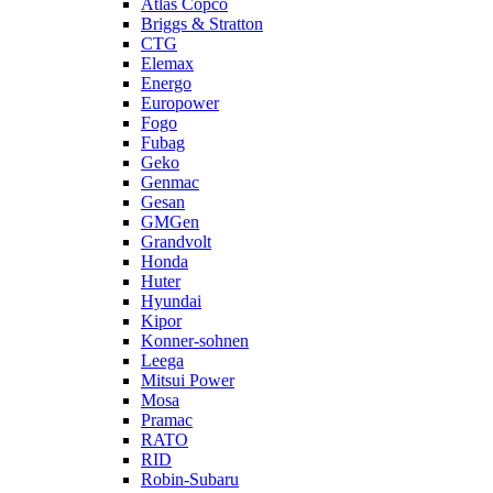
Atlas Copco
Briggs & Stratton
CTG
Elemax
Energo
Europower
Fogo
Fubag
Geko
Genmac
Gesan
GMGen
Grandvolt
Honda
Huter
Hyundai
Kipor
Konner-sohnen
Leega
Mitsui Power
Mosa
Pramac
RATO
RID
Robin-Subaru