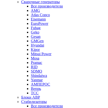
Сварочные генераторы
Все производители
AMG
Atlas Copco
Eisemann
EuroPower
Fubag
Geko
Gesan
GMGen
Hyundai
Kipor
Mitsui Power
Mosa
Pramac
RID
SDMO
Shindaiwa
Yanmar
АМПЕРОС
Вепрь
ТСС
Блоки АВР
Стабилизаторы
Все производители