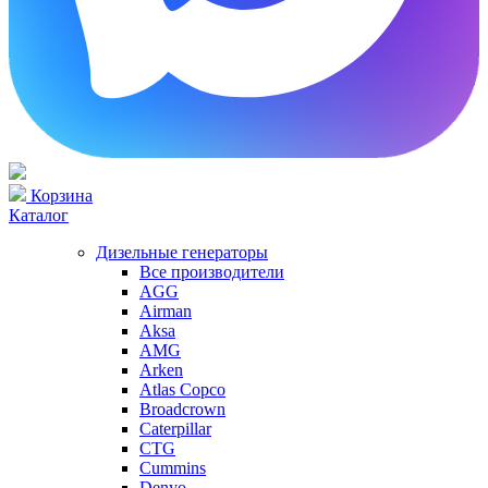
Корзина
Каталог
Дизельные генераторы
Все производители
AGG
Airman
Aksa
AMG
Arken
Atlas Copco
Broadcrown
Caterpillar
CTG
Cummins
Denyo