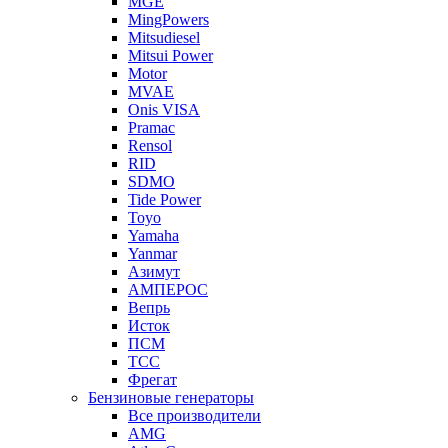
MGE
MingPowers
Mitsudiesel
Mitsui Power
Motor
MVAE
Onis VISA
Pramac
Rensol
RID
SDMO
Tide Power
Toyo
Yamaha
Yanmar
Азимут
АМПЕРОС
Вепрь
Исток
ПСМ
ТСС
Фрегат
Бензиновые генераторы
Все производители
AMG