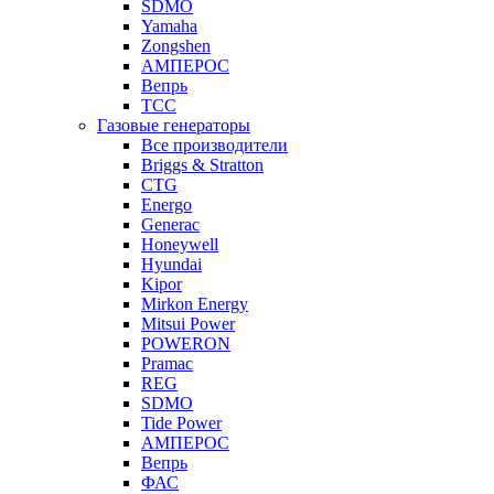
SDMO
Yamaha
Zongshen
АМПЕРОС
Вепрь
ТСС
Газовые генераторы
Все производители
Briggs & Stratton
CTG
Energo
Generac
Honeywell
Hyundai
Kipor
Mirkon Energy
Mitsui Power
POWERON
Pramac
REG
SDMO
Tide Power
АМПЕРОС
Вепрь
ФАС