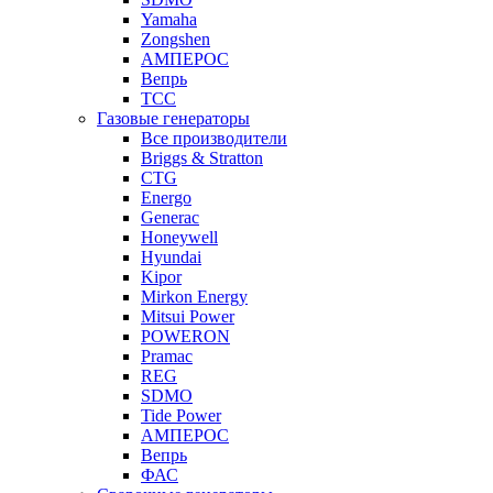
Yamaha
Zongshen
АМПЕРОС
Вепрь
ТСС
Газовые генераторы
Все производители
Briggs & Stratton
CTG
Energo
Generac
Honeywell
Hyundai
Kipor
Mirkon Energy
Mitsui Power
POWERON
Pramac
REG
SDMO
Tide Power
АМПЕРОС
Вепрь
ФАС