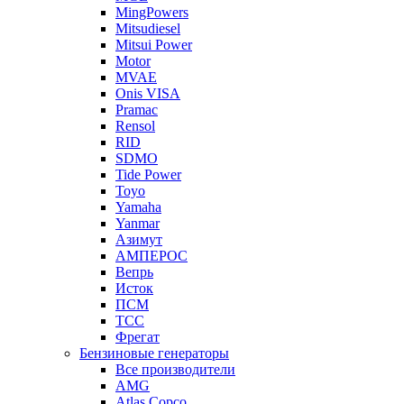
MingPowers
Mitsudiesel
Mitsui Power
Motor
MVAE
Onis VISA
Pramac
Rensol
RID
SDMO
Tide Power
Toyo
Yamaha
Yanmar
Азимут
АМПЕРОС
Вепрь
Исток
ПСМ
ТСС
Фрегат
Бензиновые генераторы
Все производители
AMG
Atlas Copco