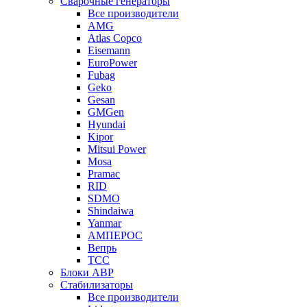
Сварочные генераторы
Все производители
AMG
Atlas Copco
Eisemann
EuroPower
Fubag
Geko
Gesan
GMGen
Hyundai
Kipor
Mitsui Power
Mosa
Pramac
RID
SDMO
Shindaiwa
Yanmar
АМПЕРОС
Вепрь
ТСС
Блоки АВР
Стабилизаторы
Все производители