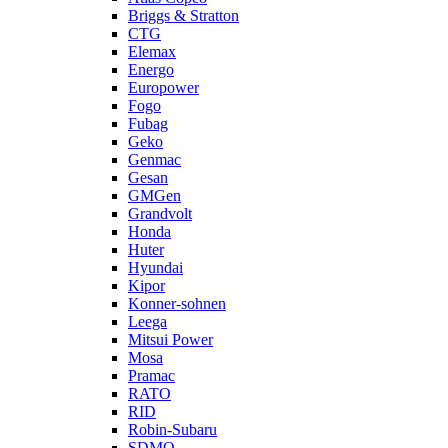
Briggs & Stratton
CTG
Elemax
Energo
Europower
Fogo
Fubag
Geko
Genmac
Gesan
GMGen
Grandvolt
Honda
Huter
Hyundai
Kipor
Konner-sohnen
Leega
Mitsui Power
Mosa
Pramac
RATO
RID
Robin-Subaru
SDMO