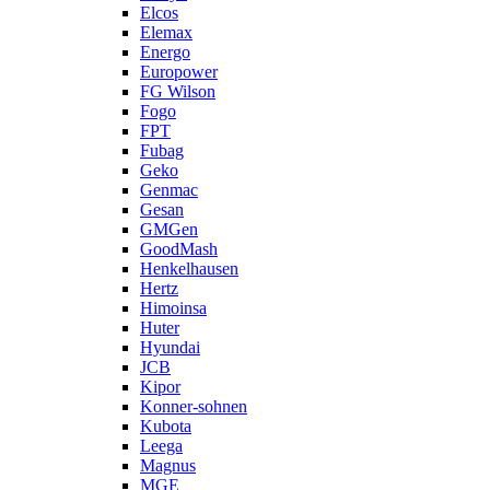
Elcos
Elemax
Energo
Europower
FG Wilson
Fogo
FPT
Fubag
Geko
Genmac
Gesan
GMGen
GoodMash
Henkelhausen
Hertz
Himoinsa
Huter
Hyundai
JCB
Kipor
Konner-sohnen
Kubota
Leega
Magnus
MGE