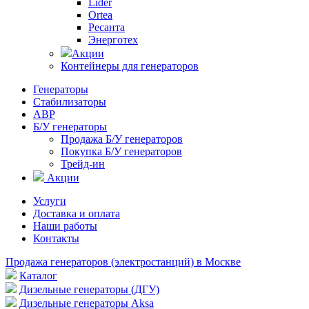
Lider
Ortea
Ресанта
Энерготех
Акции
Контейнеры для генераторов
Генераторы
Стабилизаторы
АВР
Б/У генераторы
Продажа Б/У генераторов
Покупка Б/У генераторов
Трейд-ин
Акции
Услуги
Доставка и оплата
Наши работы
Контакты
Продажа генераторов (электростанций) в Москве
Каталог
Дизельные генераторы (ДГУ)
Дизельные генераторы Aksa