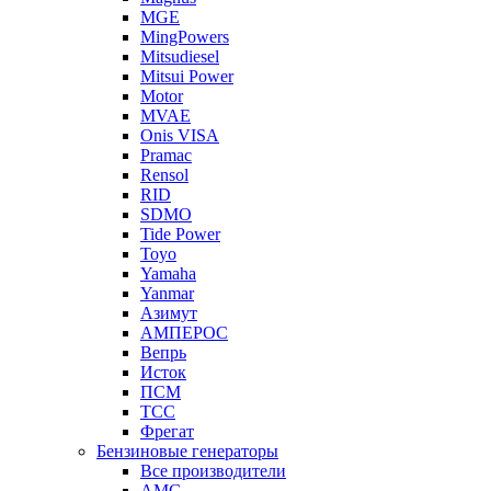
MGE
MingPowers
Mitsudiesel
Mitsui Power
Motor
MVAE
Onis VISA
Pramac
Rensol
RID
SDMO
Tide Power
Toyo
Yamaha
Yanmar
Азимут
АМПЕРОС
Вепрь
Исток
ПСМ
ТСС
Фрегат
Бензиновые генераторы
Все производители
AMG