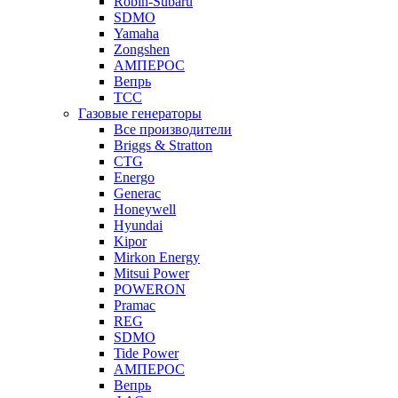
Robin-Subaru
SDMO
Yamaha
Zongshen
АМПЕРОС
Вепрь
ТСС
Газовые генераторы
Все производители
Briggs & Stratton
CTG
Energo
Generac
Honeywell
Hyundai
Kipor
Mirkon Energy
Mitsui Power
POWERON
Pramac
REG
SDMO
Tide Power
АМПЕРОС
Вепрь