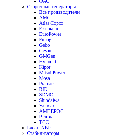
ФАС
Сварочные генераторы
Все производители
AMG
Atlas Copco
Eisemann
EuroPower
Fubag
Geko
Gesan
GMGen
Hyundai
Kipor
Mitsui Power
Mosa
Pramac
RID
SDMO
Shindaiwa
Yanmar
АМПЕРОС
Вепрь
ТСС
Блоки АВР
Стабилизаторы