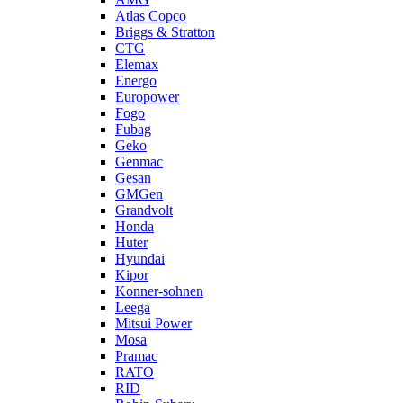
Atlas Copco
Briggs & Stratton
CTG
Elemax
Energo
Europower
Fogo
Fubag
Geko
Genmac
Gesan
GMGen
Grandvolt
Honda
Huter
Hyundai
Kipor
Konner-sohnen
Leega
Mitsui Power
Mosa
Pramac
RATO
RID