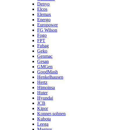
Denyo
Elcos
Elemax
Energo
Europower
FG Wilson
Fogo
FPT
Fubag
Geko
Genmac
Gesan
GMGen
GoodMash
Henkelhausen
Hertz
Himoinsa
Huter
Hyundai
JCB
Kipor
Konner-sohnen
Kubota
Leega
Magnus