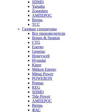
SDMO
Yamaha
Zongshen
АМПЕРОС
Вепрь
ТСС
Газовые генераторы
Все производители
Briggs & Stratton
CTG
Energo
Generac
Honeywell
Hyundai
Kipor
Mirkon Energy
Mitsui Power
POWERON
Pramac
REG
SDMO
Tide Power
АМПЕРОС
Вепрь
ФАС