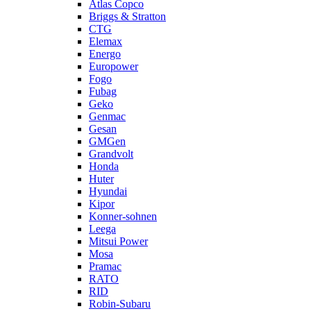
Atlas Copco
Briggs & Stratton
CTG
Elemax
Energo
Europower
Fogo
Fubag
Geko
Genmac
Gesan
GMGen
Grandvolt
Honda
Huter
Hyundai
Kipor
Konner-sohnen
Leega
Mitsui Power
Mosa
Pramac
RATO
RID
Robin-Subaru