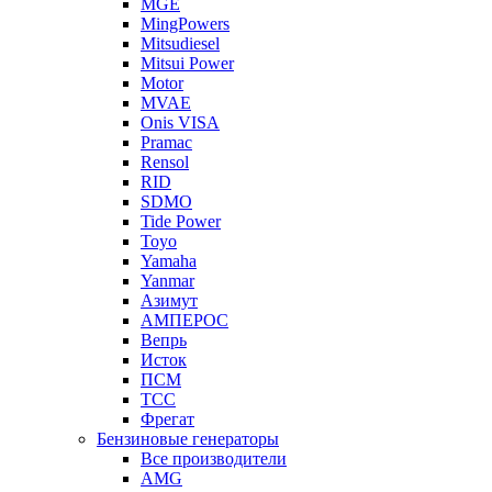
MGE
MingPowers
Mitsudiesel
Mitsui Power
Motor
MVAE
Onis VISA
Pramac
Rensol
RID
SDMO
Tide Power
Toyo
Yamaha
Yanmar
Азимут
АМПЕРОС
Вепрь
Исток
ПСМ
ТСС
Фрегат
Бензиновые генераторы
Все производители
AMG