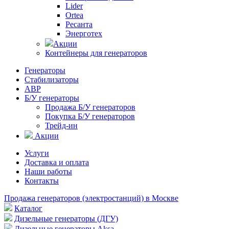
Lider
Ortea
Ресанта
Энерготех
Акции
Контейнеры для генераторов
Генераторы
Стабилизаторы
АВР
Б/У генераторы
Продажа Б/У генераторов
Покупка Б/У генераторов
Трейд-ин
Акции
Услуги
Доставка и оплата
Наши работы
Контакты
Продажа генераторов (электростанций) в Москве
Каталог
Дизельные генераторы (ДГУ)
Дизельные генераторы Aksa