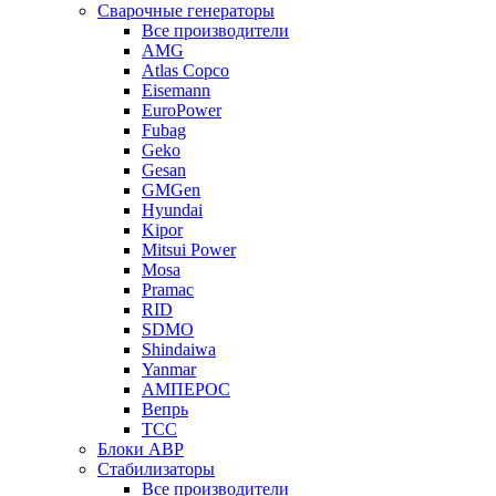
Сварочные генераторы
Все производители
AMG
Atlas Copco
Eisemann
EuroPower
Fubag
Geko
Gesan
GMGen
Hyundai
Kipor
Mitsui Power
Mosa
Pramac
RID
SDMO
Shindaiwa
Yanmar
АМПЕРОС
Вепрь
ТСС
Блоки АВР
Стабилизаторы
Все производители