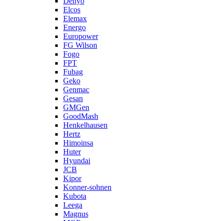
Denyo
Elcos
Elemax
Energo
Europower
FG Wilson
Fogo
FPT
Fubag
Geko
Genmac
Gesan
GMGen
GoodMash
Henkelhausen
Hertz
Himoinsa
Huter
Hyundai
JCB
Kipor
Konner-sohnen
Kubota
Leega
Magnus