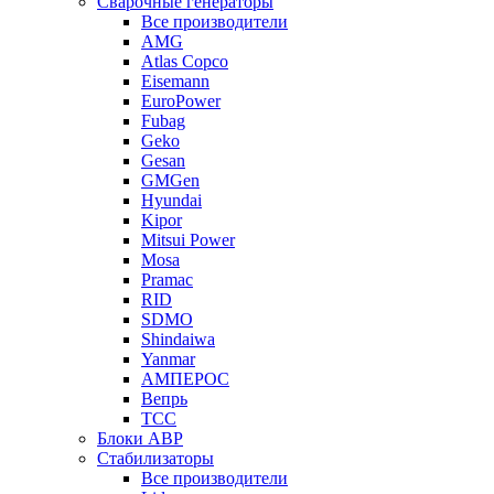
Сварочные генераторы
Все производители
AMG
Atlas Copco
Eisemann
EuroPower
Fubag
Geko
Gesan
GMGen
Hyundai
Kipor
Mitsui Power
Mosa
Pramac
RID
SDMO
Shindaiwa
Yanmar
АМПЕРОС
Вепрь
ТСС
Блоки АВР
Стабилизаторы
Все производители