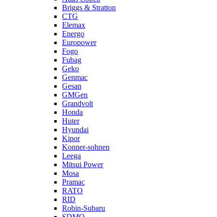
Briggs & Stratton
CTG
Elemax
Energo
Europower
Fogo
Fubag
Geko
Genmac
Gesan
GMGen
Grandvolt
Honda
Huter
Hyundai
Kipor
Konner-sohnen
Leega
Mitsui Power
Mosa
Pramac
RATO
RID
Robin-Subaru
SDMO