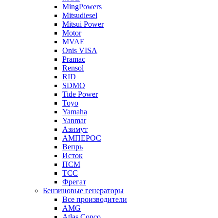
MingPowers
Mitsudiesel
Mitsui Power
Motor
MVAE
Onis VISA
Pramac
Rensol
RID
SDMO
Tide Power
Toyo
Yamaha
Yanmar
Азимут
АМПЕРОС
Вепрь
Исток
ПСМ
ТСС
Фрегат
Бензиновые генераторы
Все производители
AMG
Atlas Copco