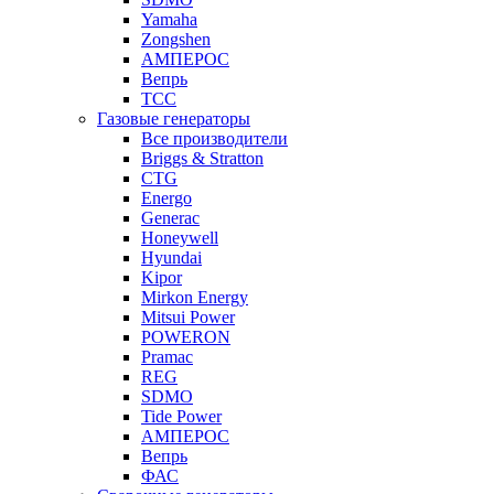
Yamaha
Zongshen
АМПЕРОС
Вепрь
ТСС
Газовые генераторы
Все производители
Briggs & Stratton
CTG
Energo
Generac
Honeywell
Hyundai
Kipor
Mirkon Energy
Mitsui Power
POWERON
Pramac
REG
SDMO
Tide Power
АМПЕРОС
Вепрь
ФАС