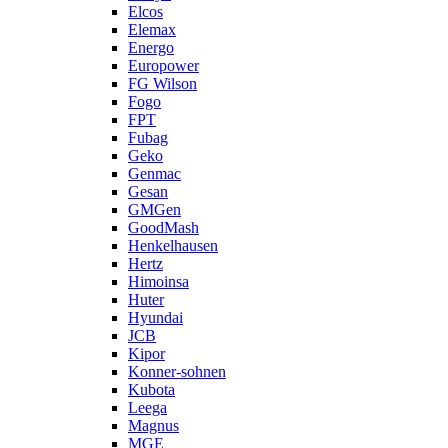
Elcos
Elemax
Energo
Europower
FG Wilson
Fogo
FPT
Fubag
Geko
Genmac
Gesan
GMGen
GoodMash
Henkelhausen
Hertz
Himoinsa
Huter
Hyundai
JCB
Kipor
Konner-sohnen
Kubota
Leega
Magnus
MGE