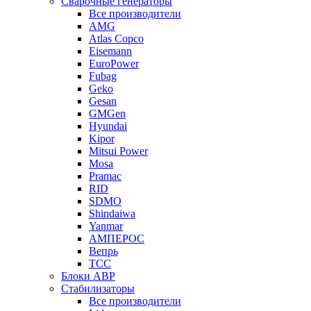
Сварочные генераторы
Все производители
AMG
Atlas Copco
Eisemann
EuroPower
Fubag
Geko
Gesan
GMGen
Hyundai
Kipor
Mitsui Power
Mosa
Pramac
RID
SDMO
Shindaiwa
Yanmar
АМПЕРОС
Вепрь
ТСС
Блоки АВР
Стабилизаторы
Все производители