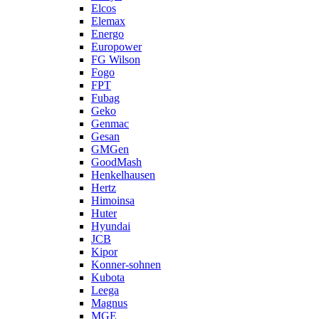
Elcos
Elemax
Energo
Europower
FG Wilson
Fogo
FPT
Fubag
Geko
Genmac
Gesan
GMGen
GoodMash
Henkelhausen
Hertz
Himoinsa
Huter
Hyundai
JCB
Kipor
Konner-sohnen
Kubota
Leega
Magnus
MGE