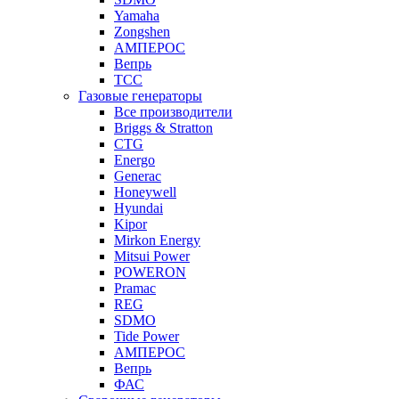
Yamaha
Zongshen
АМПЕРОС
Вепрь
ТСС
Газовые генераторы
Все производители
Briggs & Stratton
CTG
Energo
Generac
Honeywell
Hyundai
Kipor
Mirkon Energy
Mitsui Power
POWERON
Pramac
REG
SDMO
Tide Power
АМПЕРОС
Вепрь
ФАС