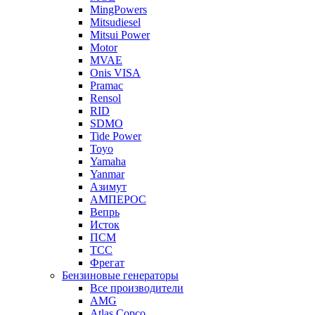
MingPowers
Mitsudiesel
Mitsui Power
Motor
MVAE
Onis VISA
Pramac
Rensol
RID
SDMO
Tide Power
Toyo
Yamaha
Yanmar
Азимут
АМПЕРОС
Вепрь
Исток
ПСМ
ТСС
Фрегат
Бензиновые генераторы
Все производители
AMG
Atlas Copco