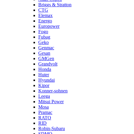
Briggs & Stratton
CTG
Elemax
Energo
Europower
Fogo
Fubag
Geko
Genmac
Gesan
GMGen
Grandvolt
Honda
Huter
Hyundai
Kipor
Konner-sohnen
Leega
Mitsui Power
Mosa
Pramac
RATO
RID
Robin-Subaru
SDMO