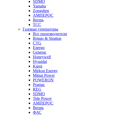
SDMO
Yamaha
Zongshen
АМПЕРОС
Вепрь
ТСС
Газовые генераторы
Все производители
Briggs & Stratton
CTG
Energo
Generac
Honeywell
Hyundai
Kipor
Mirkon Energy
Mitsui Power
POWERON
Pramac
REG
SDMO
Tide Power
АМПЕРОС
Вепрь
ФАС