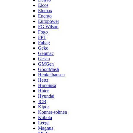
Elcos
Elemax
Energo
Europower
FG Wilson
Fogo
FPT
Fubag
Geko
Genmac
Gesan
GMGen
GoodMash
Henkelhausen
Hertz
Himoinsa
Huter
Hyundai
JCB
Kipor
Konner-sohnen
Kubota
Leega
Magnus