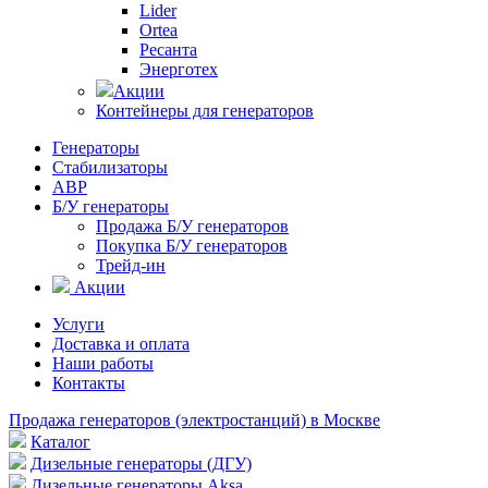
Lider
Ortea
Ресанта
Энерготех
Акции
Контейнеры для генераторов
Генераторы
Стабилизаторы
АВР
Б/У генераторы
Продажа Б/У генераторов
Покупка Б/У генераторов
Трейд-ин
Акции
Услуги
Доставка и оплата
Наши работы
Контакты
Продажа генераторов (электростанций) в Москве
Каталог
Дизельные генераторы (ДГУ)
Дизельные генераторы Aksa