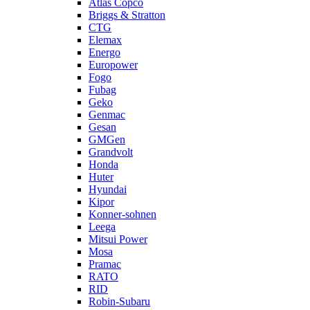
Atlas Copco
Briggs & Stratton
CTG
Elemax
Energo
Europower
Fogo
Fubag
Geko
Genmac
Gesan
GMGen
Grandvolt
Honda
Huter
Hyundai
Kipor
Konner-sohnen
Leega
Mitsui Power
Mosa
Pramac
RATO
RID
Robin-Subaru