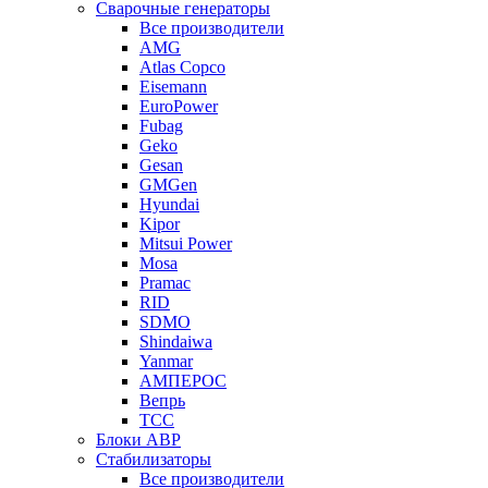
Сварочные генераторы
Все производители
AMG
Atlas Copco
Eisemann
EuroPower
Fubag
Geko
Gesan
GMGen
Hyundai
Kipor
Mitsui Power
Mosa
Pramac
RID
SDMO
Shindaiwa
Yanmar
АМПЕРОС
Вепрь
ТСС
Блоки АВР
Стабилизаторы
Все производители