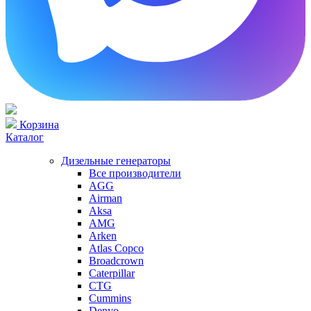
Корзина
Каталог
Дизельные генераторы
Все производители
AGG
Airman
Aksa
AMG
Arken
Atlas Copco
Broadcrown
Caterpillar
CTG
Cummins
Denyo