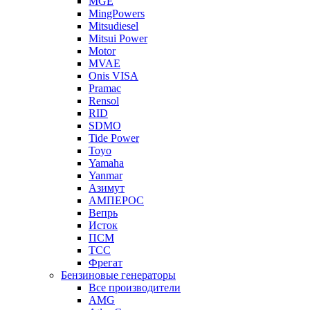
MGE
MingPowers
Mitsudiesel
Mitsui Power
Motor
MVAE
Onis VISA
Pramac
Rensol
RID
SDMO
Tide Power
Toyo
Yamaha
Yanmar
Азимут
АМПЕРОС
Вепрь
Исток
ПСМ
ТСС
Фрегат
Бензиновые генераторы
Все производители
AMG