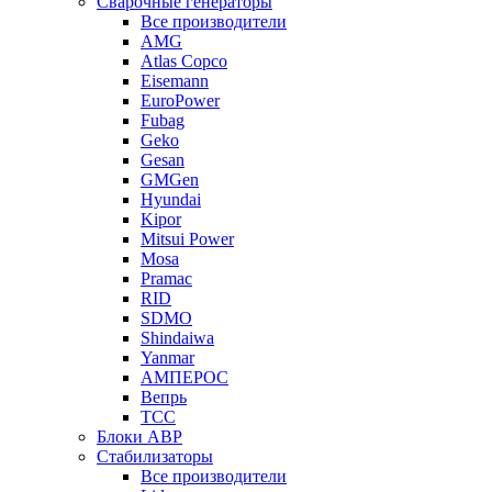
Сварочные генераторы
Все производители
AMG
Atlas Copco
Eisemann
EuroPower
Fubag
Geko
Gesan
GMGen
Hyundai
Kipor
Mitsui Power
Mosa
Pramac
RID
SDMO
Shindaiwa
Yanmar
АМПЕРОС
Вепрь
ТСС
Блоки АВР
Стабилизаторы
Все производители