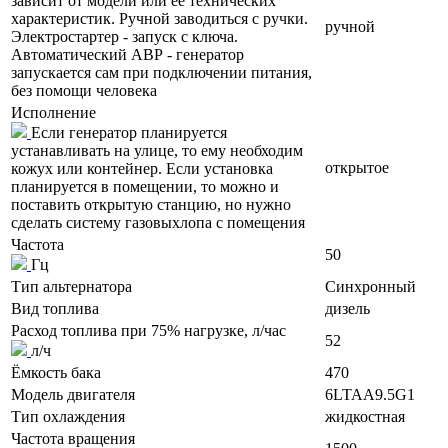
зависит от модели или ее технических
характеристик. Ручной заводиться с ручки.
ручной
Электростартер - запуск с ключа.
Автоматический АВР - генератор
запускается сам при подключении питания,
без помощи человека
Исполнение
Если генератор планируется
устанавливать на улице, то ему необходим
открытое
кожух или контейнер. Если установка
планируется в помещении, то можно и
поставить открытую станцию, но нужно
сделать систему газовыхлопа с помещения
Частота
50
Гц
Тип альтернатора
Синхронный
Вид топлива
дизель
Расход топлива при 75% нагрузке, л/час
52
л/ч
Ёмкость бака
470
Модель двигателя
6LTAA9.5G1
Тип охлаждения
жидкостная
Частота вращения