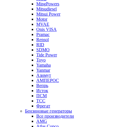
MingPowers
Mitsudiesel
Mitsui Power
Motor
MVAE
Onis VISA
Pramac
Rensol
RID
SDMO
Tide Power
Toyo
Yamaha
Yanmar
Азимут
АМПЕРОС
Вепрь
Исток
ПСМ
ТСС
Фрегат
Бензиновые генераторы
Все производители
AMG
Atlas Copco