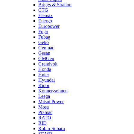
Briggs & Stratton
CTG
Elemax
Energo
Europower
Fogo
Fubag
Geko
Genmac
Gesan
GMGen
Grandvolt
Honda
Huter
Hyundai
Kipor
Konner-sohnen
Leega
Mitsui Power
Mosa
Pramac
RATO
RID
Robin-Subaru
SDMO