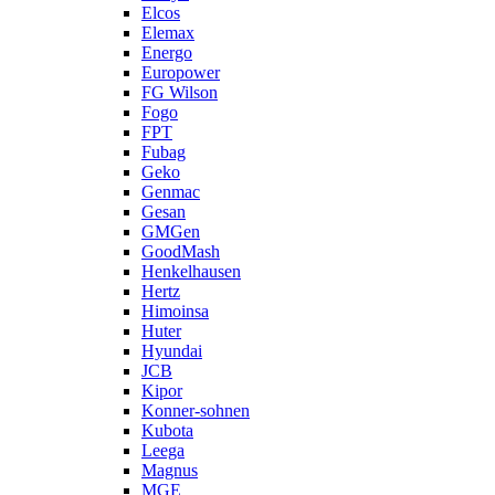
Elcos
Elemax
Energo
Europower
FG Wilson
Fogo
FPT
Fubag
Geko
Genmac
Gesan
GMGen
GoodMash
Henkelhausen
Hertz
Himoinsa
Huter
Hyundai
JCB
Kipor
Konner-sohnen
Kubota
Leega
Magnus
MGE