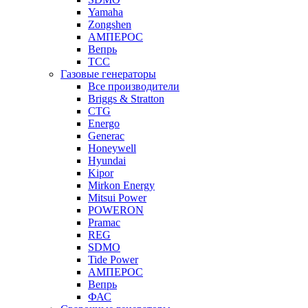
Yamaha
Zongshen
АМПЕРОС
Вепрь
ТСС
Газовые генераторы
Все производители
Briggs & Stratton
CTG
Energo
Generac
Honeywell
Hyundai
Kipor
Mirkon Energy
Mitsui Power
POWERON
Pramac
REG
SDMO
Tide Power
АМПЕРОС
Вепрь
ФАС