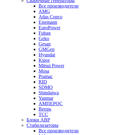
Сварочные генераторы
Все производители
AMG
Atlas Copco
Eisemann
EuroPower
Fubag
Geko
Gesan
GMGen
Hyundai
Kipor
Mitsui Power
Mosa
Pramac
RID
SDMO
Shindaiwa
Yanmar
АМПЕРОС
Вепрь
ТСС
Блоки АВР
Стабилизаторы
Все производители