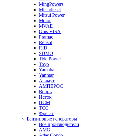
MingPowers
Mitsudiesel
Mitsui Power
Motor
MVAE
Onis VISA
Pramac
Rensol
RID
SDMO
Tide Power
Toyo
Yamaha
Yanmar
Азимут
АМПЕРОС
Вепрь
Исток
ПСМ
ТСС
Фрегат
Бензиновые генераторы
Все производители
AMG
Atlas Copco