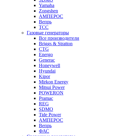
Yamaha
Zongshen
АМПЕРОС
Вепрь
ТСС
Газовые генераторы
Все производители
Briggs & Stratton
CTG
Energo
Generac
Honeywell
Hyundai
Kipor
Mirkon Energy
Mitsui Power
POWERON
Pramac
REG
SDMO
Tide Power
АМПЕРОС
Вепрь
ФАС