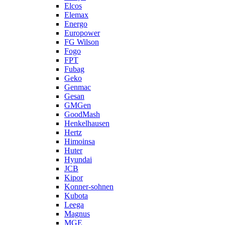
Elcos
Elemax
Energo
Europower
FG Wilson
Fogo
FPT
Fubag
Geko
Genmac
Gesan
GMGen
GoodMash
Henkelhausen
Hertz
Himoinsa
Huter
Hyundai
JCB
Kipor
Konner-sohnen
Kubota
Leega
Magnus
MGE