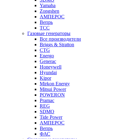
Yamaha
Zongshen
АМПЕРОС
Вепрь
ТСС
Газовые генераторы
Все производители
Briggs & Stratton
CTG
Energo
Generac
Honeywell
Hyundai
Kipor
Mirkon Energy
Mitsui Power
POWERON
Pramac
REG
SDMO
Tide Power
АМПЕРОС
Вепрь
ФАС