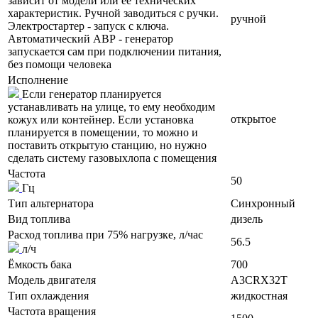
зависит от модели или ее технических
характеристик. Ручной заводиться с ручки.
ручной
Электростартер - запуск с ключа.
Автоматический АВР - генератор
запускается сам при подключении питания,
без помощи человека
Исполнение
Если генератор планируется
устанавливать на улице, то ему необходим
открытое
кожух или контейнер. Если установка
планируется в помещении, то можно и
поставить открытую станцию, но нужно
сделать систему газовыхлопа с помещения
Частота
50
Гц
Тип альтернатора
Синхронный
Вид топлива
дизель
Расход топлива при 75% нагрузке, л/час
56.5
л/ч
Ёмкость бака
700
Модель двигателя
A3CRX32T
Тип охлаждения
жидкостная
Частота вращения