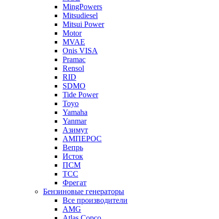
MingPowers
Mitsudiesel
Mitsui Power
Motor
MVAE
Onis VISA
Pramac
Rensol
RID
SDMO
Tide Power
Toyo
Yamaha
Yanmar
Азимут
АМПЕРОС
Вепрь
Исток
ПСМ
ТСС
Фрегат
Бензиновые генераторы
Все производители
AMG
Atlas Copco