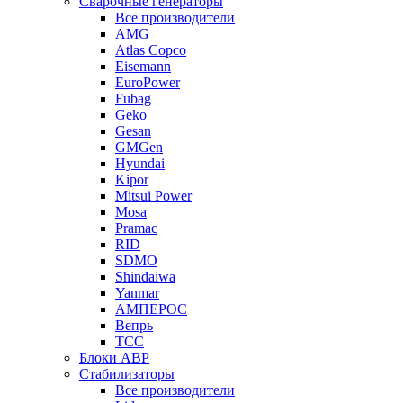
Сварочные генераторы
Все производители
AMG
Atlas Copco
Eisemann
EuroPower
Fubag
Geko
Gesan
GMGen
Hyundai
Kipor
Mitsui Power
Mosa
Pramac
RID
SDMO
Shindaiwa
Yanmar
АМПЕРОС
Вепрь
ТСС
Блоки АВР
Стабилизаторы
Все производители