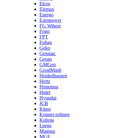
Elcos
Elemax
Energo
Europower
FG Wilson
Fogo
FPT
Fubag
Geko
Genmac
Gesan
GMGen
GoodMash
Henkelhausen
Hertz
Himoinsa
Huter
Hyundai
JCB
Kipor
Konner-sohnen
Kubota
Leega
Magnus
MGE