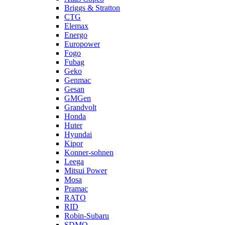
Briggs & Stratton
CTG
Elemax
Energo
Europower
Fogo
Fubag
Geko
Genmac
Gesan
GMGen
Grandvolt
Honda
Huter
Hyundai
Kipor
Konner-sohnen
Leega
Mitsui Power
Mosa
Pramac
RATO
RID
Robin-Subaru
SDMO