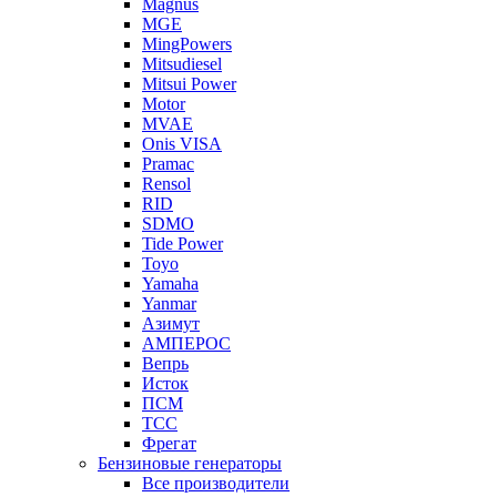
Magnus
MGE
MingPowers
Mitsudiesel
Mitsui Power
Motor
MVAE
Onis VISA
Pramac
Rensol
RID
SDMO
Tide Power
Toyo
Yamaha
Yanmar
Азимут
АМПЕРОС
Вепрь
Исток
ПСМ
ТСС
Фрегат
Бензиновые генераторы
Все производители