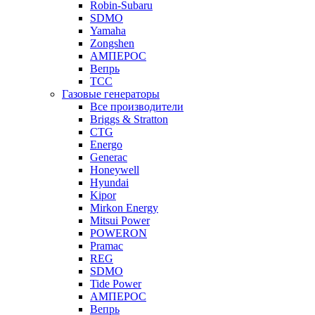
Robin-Subaru
SDMO
Yamaha
Zongshen
АМПЕРОС
Вепрь
ТСС
Газовые генераторы
Все производители
Briggs & Stratton
CTG
Energo
Generac
Honeywell
Hyundai
Kipor
Mirkon Energy
Mitsui Power
POWERON
Pramac
REG
SDMO
Tide Power
АМПЕРОС
Вепрь