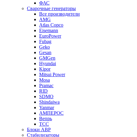
ФАС
Сварочные генераторы
Все производители
AMG
Atlas Copco
Eisemann
EuroPower
Fubag
Geko
Gesan
GMGen
Hyundai
Kipor
Mitsui Power
Mosa
Pramac
RID
SDMO
Shindaiwa
Yanmar
АМПЕРОС
Вепрь
ТСС
Блоки АВР
Стабилизаторы