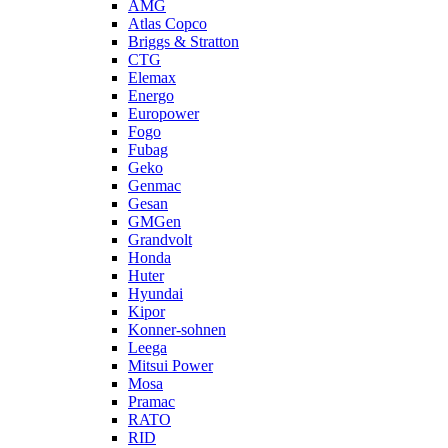
AMG
Atlas Copco
Briggs & Stratton
CTG
Elemax
Energo
Europower
Fogo
Fubag
Geko
Genmac
Gesan
GMGen
Grandvolt
Honda
Huter
Hyundai
Kipor
Konner-sohnen
Leega
Mitsui Power
Mosa
Pramac
RATO
RID