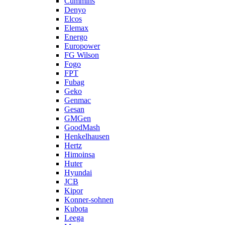
Cummins
Denyo
Elcos
Elemax
Energo
Europower
FG Wilson
Fogo
FPT
Fubag
Geko
Genmac
Gesan
GMGen
GoodMash
Henkelhausen
Hertz
Himoinsa
Huter
Hyundai
JCB
Kipor
Konner-sohnen
Kubota
Leega