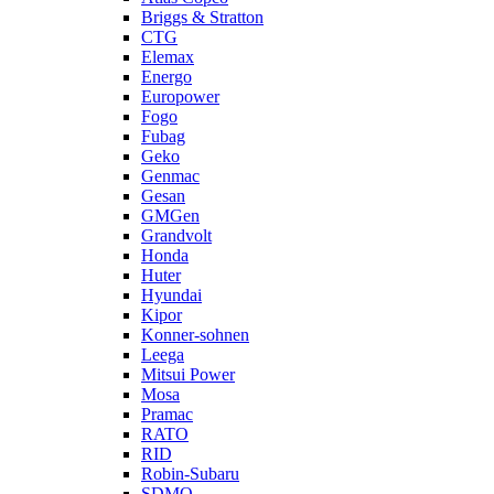
Briggs & Stratton
CTG
Elemax
Energo
Europower
Fogo
Fubag
Geko
Genmac
Gesan
GMGen
Grandvolt
Honda
Huter
Hyundai
Kipor
Konner-sohnen
Leega
Mitsui Power
Mosa
Pramac
RATO
RID
Robin-Subaru
SDMO