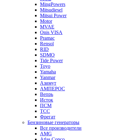
MingPowers
Mitsudiesel
Mitsui Power
Motor
MVAE
Onis VISA
Pramac
Rensol
RID
SDMO
Tide Power
Toyo
Yamaha
Yanmar
Азимут
АМПЕРОС
Вепрь
Исток
ПСМ
ТСС
Фрегат
Бензиновые генераторы
Все производители
AMG
Atlas Copco