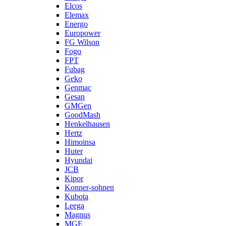
Elcos
Elemax
Energo
Europower
FG Wilson
Fogo
FPT
Fubag
Geko
Genmac
Gesan
GMGen
GoodMash
Henkelhausen
Hertz
Himoinsa
Huter
Hyundai
JCB
Kipor
Konner-sohnen
Kubota
Leega
Magnus
MGE