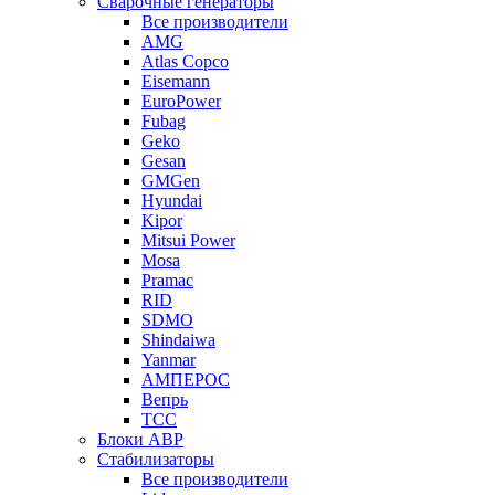
Сварочные генераторы
Все производители
AMG
Atlas Copco
Eisemann
EuroPower
Fubag
Geko
Gesan
GMGen
Hyundai
Kipor
Mitsui Power
Mosa
Pramac
RID
SDMO
Shindaiwa
Yanmar
АМПЕРОС
Вепрь
ТСС
Блоки АВР
Стабилизаторы
Все производители