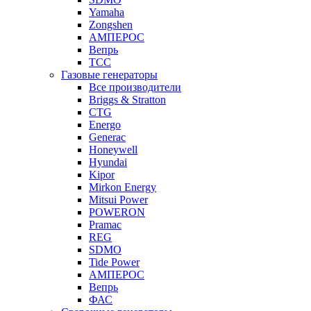
Yamaha
Zongshen
АМПЕРОС
Вепрь
ТСС
Газовые генераторы
Все производители
Briggs & Stratton
CTG
Energo
Generac
Honeywell
Hyundai
Kipor
Mirkon Energy
Mitsui Power
POWERON
Pramac
REG
SDMO
Tide Power
АМПЕРОС
Вепрь
ФАС