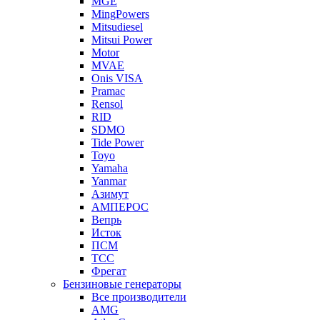
MGE
MingPowers
Mitsudiesel
Mitsui Power
Motor
MVAE
Onis VISA
Pramac
Rensol
RID
SDMO
Tide Power
Toyo
Yamaha
Yanmar
Азимут
АМПЕРОС
Вепрь
Исток
ПСМ
ТСС
Фрегат
Бензиновые генераторы
Все производители
AMG