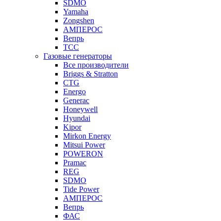
SDMO
Yamaha
Zongshen
АМПЕРОС
Вепрь
ТСС
Газовые генераторы
Все производители
Briggs & Stratton
CTG
Energo
Generac
Honeywell
Hyundai
Kipor
Mirkon Energy
Mitsui Power
POWERON
Pramac
REG
SDMO
Tide Power
АМПЕРОС
Вепрь
ФАС