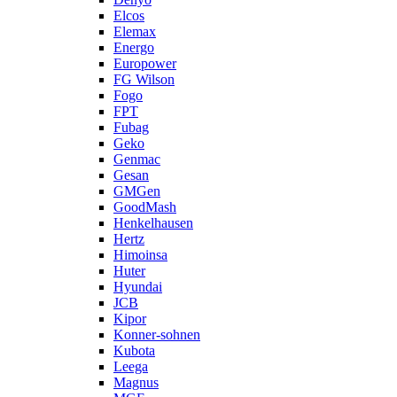
Elcos
Elemax
Energo
Europower
FG Wilson
Fogo
FPT
Fubag
Geko
Genmac
Gesan
GMGen
GoodMash
Henkelhausen
Hertz
Himoinsa
Huter
Hyundai
JCB
Kipor
Konner-sohnen
Kubota
Leega
Magnus