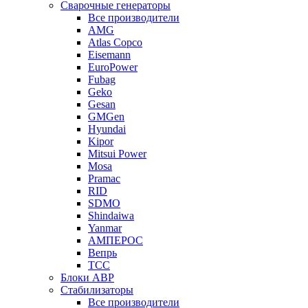
Сварочные генераторы
Все производители
AMG
Atlas Copco
Eisemann
EuroPower
Fubag
Geko
Gesan
GMGen
Hyundai
Kipor
Mitsui Power
Mosa
Pramac
RID
SDMO
Shindaiwa
Yanmar
АМПЕРОС
Вепрь
ТСС
Блоки АВР
Стабилизаторы
Все производители