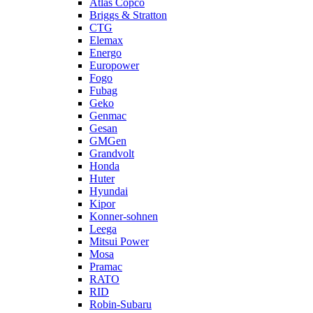
Atlas Copco
Briggs & Stratton
CTG
Elemax
Energo
Europower
Fogo
Fubag
Geko
Genmac
Gesan
GMGen
Grandvolt
Honda
Huter
Hyundai
Kipor
Konner-sohnen
Leega
Mitsui Power
Mosa
Pramac
RATO
RID
Robin-Subaru