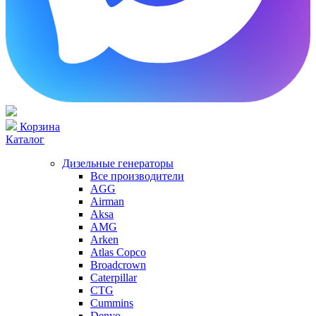
Корзина
Каталог
Дизельные генераторы
Все производители
AGG
Airman
Aksa
AMG
Arken
Atlas Copco
Broadcrown
Caterpillar
CTG
Cummins
Denyo