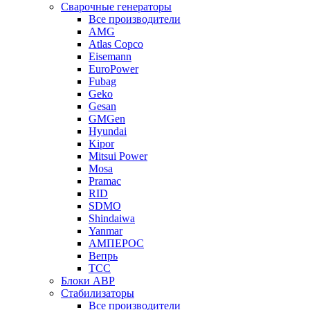
Сварочные генераторы
Все производители
AMG
Atlas Copco
Eisemann
EuroPower
Fubag
Geko
Gesan
GMGen
Hyundai
Kipor
Mitsui Power
Mosa
Pramac
RID
SDMO
Shindaiwa
Yanmar
АМПЕРОС
Вепрь
ТСС
Блоки АВР
Стабилизаторы
Все производители