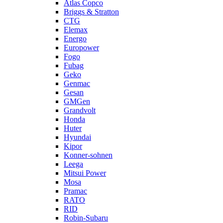
Atlas Copco
Briggs & Stratton
CTG
Elemax
Energo
Europower
Fogo
Fubag
Geko
Genmac
Gesan
GMGen
Grandvolt
Honda
Huter
Hyundai
Kipor
Konner-sohnen
Leega
Mitsui Power
Mosa
Pramac
RATO
RID
Robin-Subaru