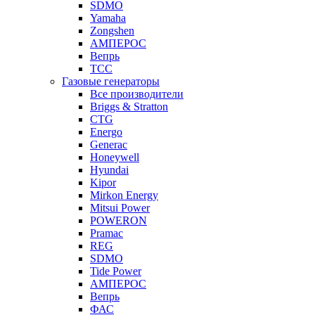
SDMO
Yamaha
Zongshen
АМПЕРОС
Вепрь
ТСС
Газовые генераторы
Все производители
Briggs & Stratton
CTG
Energo
Generac
Honeywell
Hyundai
Kipor
Mirkon Energy
Mitsui Power
POWERON
Pramac
REG
SDMO
Tide Power
АМПЕРОС
Вепрь
ФАС