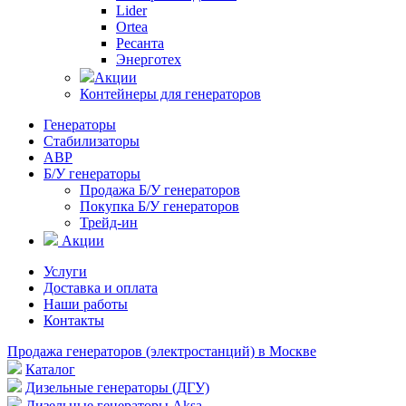
Lider
Ortea
Ресанта
Энерготех
Акции
Контейнеры для генераторов
Генераторы
Стабилизаторы
АВР
Б/У генераторы
Продажа Б/У генераторов
Покупка Б/У генераторов
Трейд-ин
Акции
Услуги
Доставка и оплата
Наши работы
Контакты
Продажа генераторов (электростанций) в Москве
Каталог
Дизельные генераторы (ДГУ)
Дизельные генераторы Aksa