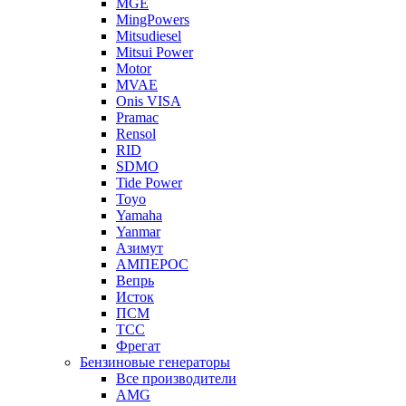
MGE
MingPowers
Mitsudiesel
Mitsui Power
Motor
MVAE
Onis VISA
Pramac
Rensol
RID
SDMO
Tide Power
Toyo
Yamaha
Yanmar
Азимут
АМПЕРОС
Вепрь
Исток
ПСМ
ТСС
Фрегат
Бензиновые генераторы
Все производители
AMG