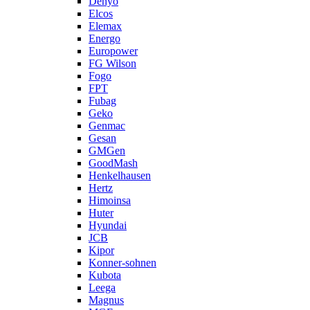
Denyo
Elcos
Elemax
Energo
Europower
FG Wilson
Fogo
FPT
Fubag
Geko
Genmac
Gesan
GMGen
GoodMash
Henkelhausen
Hertz
Himoinsa
Huter
Hyundai
JCB
Kipor
Konner-sohnen
Kubota
Leega
Magnus