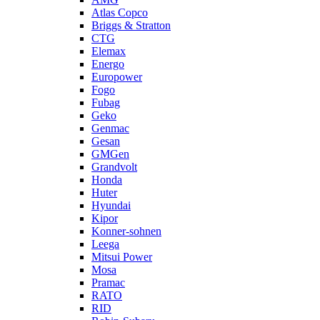
Atlas Copco
Briggs & Stratton
CTG
Elemax
Energo
Europower
Fogo
Fubag
Geko
Genmac
Gesan
GMGen
Grandvolt
Honda
Huter
Hyundai
Kipor
Konner-sohnen
Leega
Mitsui Power
Mosa
Pramac
RATO
RID