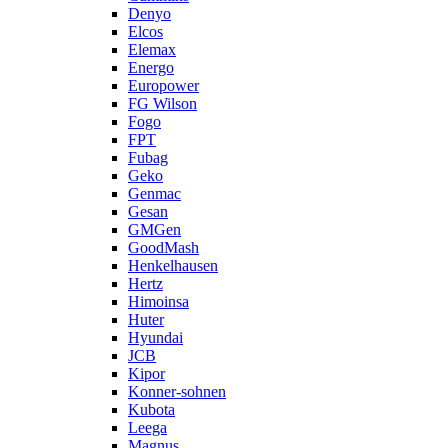
Denyo
Elcos
Elemax
Energo
Europower
FG Wilson
Fogo
FPT
Fubag
Geko
Genmac
Gesan
GMGen
GoodMash
Henkelhausen
Hertz
Himoinsa
Huter
Hyundai
JCB
Kipor
Konner-sohnen
Kubota
Leega
Magnus