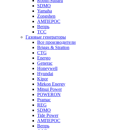
Robin-Subaru
SDMO
Yamaha
Zongshen
АМПЕРОС
Вепрь
ТСС
Газовые генераторы
Все производители
Briggs & Stratton
CTG
Energo
Generac
Honeywell
Hyundai
Kipor
Mirkon Energy
Mitsui Power
POWERON
Pramac
REG
SDMO
Tide Power
АМПЕРОС
Вепрь