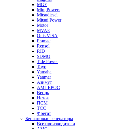
MGE
MingPowers
Mitsudiesel
Mitsui Power
Motor
MVAE
Onis VISA
Pramac
Rensol
RID
SDMO
Tide Power
Toyo
Yamaha
Yanmar
Азимут
АМПЕРОС
Вепрь
Исток
ПСМ
ТСС
Фрегат
Бензиновые генераторы
Все производители
AMG