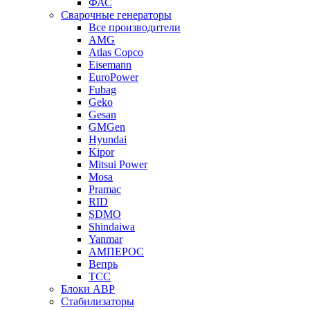
ФАС
Сварочные генераторы
Все производители
AMG
Atlas Copco
Eisemann
EuroPower
Fubag
Geko
Gesan
GMGen
Hyundai
Kipor
Mitsui Power
Mosa
Pramac
RID
SDMO
Shindaiwa
Yanmar
АМПЕРОС
Вепрь
ТСС
Блоки АВР
Стабилизаторы