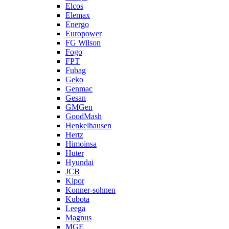
Elcos
Elemax
Energo
Europower
FG Wilson
Fogo
FPT
Fubag
Geko
Genmac
Gesan
GMGen
GoodMash
Henkelhausen
Hertz
Himoinsa
Huter
Hyundai
JCB
Kipor
Konner-sohnen
Kubota
Leega
Magnus
MGE