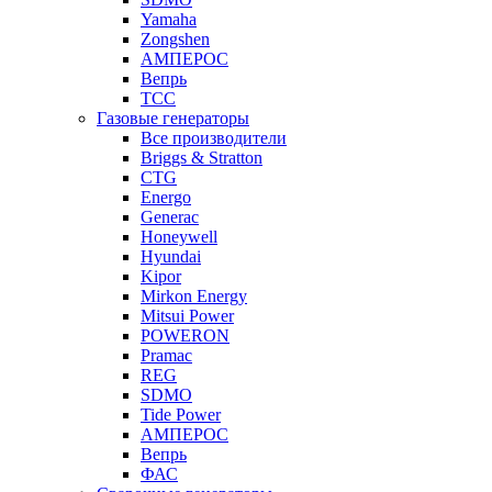
Yamaha
Zongshen
АМПЕРОС
Вепрь
ТСС
Газовые генераторы
Все производители
Briggs & Stratton
CTG
Energo
Generac
Honeywell
Hyundai
Kipor
Mirkon Energy
Mitsui Power
POWERON
Pramac
REG
SDMO
Tide Power
АМПЕРОС
Вепрь
ФАС