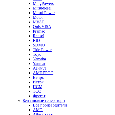
MingPowers
Mitsudiesel
Mitsui Power
Motor
MVAE
Onis VISA
Pramac
Rensol
RID
SDMO
Tide Power
Toyo
Yamaha
Yanmar
Азимут
АМПЕРОС
Вепрь
Исток
ПСМ
ТСС
Фрегат
Бензиновые генераторы
Все производители
AMG
Atlas Copco