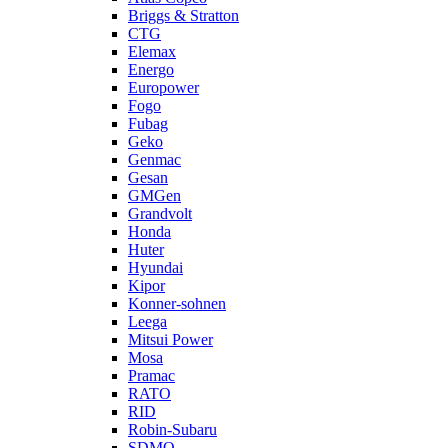
Briggs & Stratton
CTG
Elemax
Energo
Europower
Fogo
Fubag
Geko
Genmac
Gesan
GMGen
Grandvolt
Honda
Huter
Hyundai
Kipor
Konner-sohnen
Leega
Mitsui Power
Mosa
Pramac
RATO
RID
Robin-Subaru
SDMO