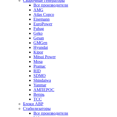
Сварочные генераторы
Все производители
AMG
Atlas Copco
Eisemann
EuroPower
Fubag
Geko
Gesan
GMGen
Hyundai
Kipor
Mitsui Power
Mosa
Pramac
RID
SDMO
Shindaiwa
Yanmar
АМПЕРОС
Вепрь
ТСС
Блоки АВР
Стабилизаторы
Все производители