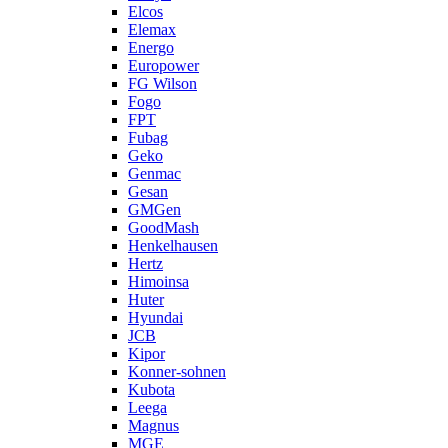
Elcos
Elemax
Energo
Europower
FG Wilson
Fogo
FPT
Fubag
Geko
Genmac
Gesan
GMGen
GoodMash
Henkelhausen
Hertz
Himoinsa
Huter
Hyundai
JCB
Kipor
Konner-sohnen
Kubota
Leega
Magnus
MGE