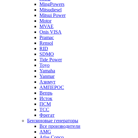
MingPowers
Mitsudiesel
Mitsui Power
Motor
MVAE
Onis VISA
Pramac
Rensol
RID
SDMO
Tide Power
Toyo
Yamaha
Yanmar
Азимут
АМПЕРОС
Вепрь
Исток
ПСМ
ТСС
Фрегат
Бензиновые генераторы
Все производители
AMG
Atlas Copco