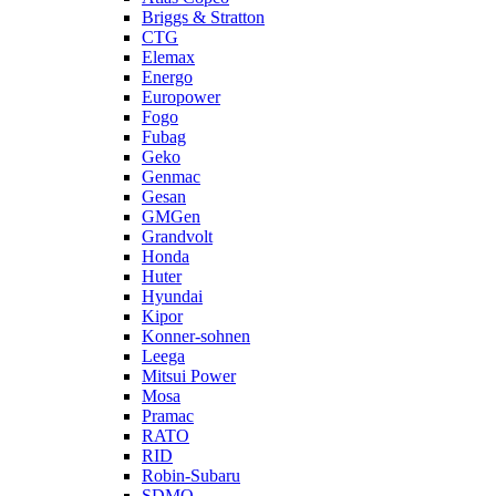
Briggs & Stratton
CTG
Elemax
Energo
Europower
Fogo
Fubag
Geko
Genmac
Gesan
GMGen
Grandvolt
Honda
Huter
Hyundai
Kipor
Konner-sohnen
Leega
Mitsui Power
Mosa
Pramac
RATO
RID
Robin-Subaru
SDMO