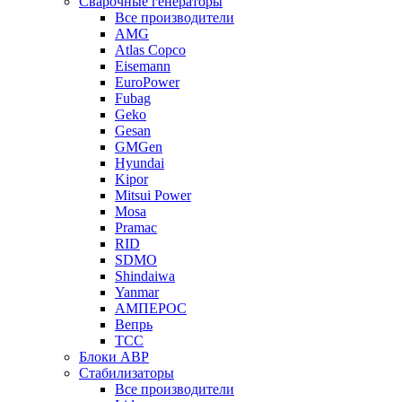
Сварочные генераторы
Все производители
AMG
Atlas Copco
Eisemann
EuroPower
Fubag
Geko
Gesan
GMGen
Hyundai
Kipor
Mitsui Power
Mosa
Pramac
RID
SDMO
Shindaiwa
Yanmar
АМПЕРОС
Вепрь
ТСС
Блоки АВР
Стабилизаторы
Все производители