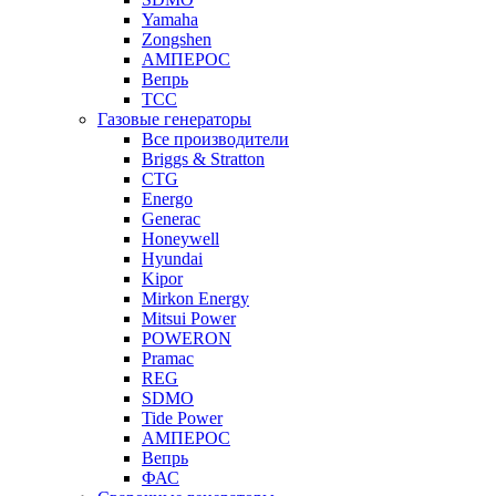
Yamaha
Zongshen
АМПЕРОС
Вепрь
ТСС
Газовые генераторы
Все производители
Briggs & Stratton
CTG
Energo
Generac
Honeywell
Hyundai
Kipor
Mirkon Energy
Mitsui Power
POWERON
Pramac
REG
SDMO
Tide Power
АМПЕРОС
Вепрь
ФАС