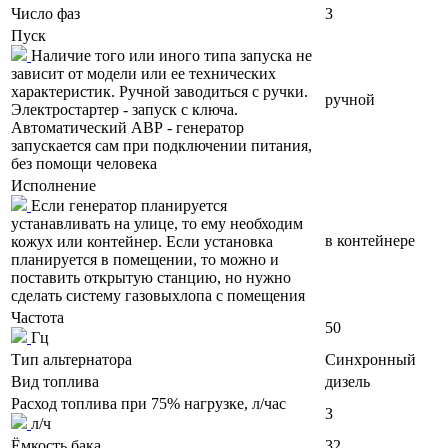
Число фаз
3
Пуск
Наличие того или иного типа запуска не
зависит от модели или ее технических
характеристик. Ручной заводиться с ручки.
ручной
Электростартер - запуск с ключа.
Автоматический АВР - генератор
запускается сам при подключении питания,
без помощи человека
Исполнение
Если генератор планируется
устанавливать на улице, то ему необходим
в контейнере
кожух или контейнер. Если установка
планируется в помещении, то можно и
поставить открытую станцию, но нужно
сделать систему газовыхлопа с помещения
Частота
50
Гц
Тип альтернатора
Синхронный
Вид топлива
дизель
Расход топлива при 75% нагрузке, л/час
3
л/ч
Ёмкость бака
32